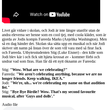
Livet går vidare i skolan, och Jodi är inte längre utanför utan de
andra eleverna ser henne som en cool tjej, med coola kläder, som är
gjorda av Jodis kompis Fareeda Marks (Anjelika Washington). Men
så en dag händer det. Skolan ska sätta upp en musikal och när Jodi
skriver sitt namn på listan över de som vill vara med så firar Jack
och Fareeda. Utbytesstudenten Stig (Luke Eisner) - den kille som
Jodi blev kär i och fick sitt hjärta krossat av - kommer förbi och
undrar vad som firas. Han får då ett nytt öknamn av Fareeda:
Stig:
"Wow. What are we celebrating?"
Fareeda:
"We aren't celebrating anything, because we are no
longer friends. Keep walking, IKEA."
Jodi:
"We're, uh... we're celebrating my name on that audition
list."
Stig:
"Bye Bye Birdie? Wow. That's my second favourite
musical, after 'Guys and dolls'."
Audio file