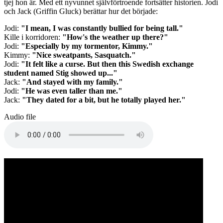
tjej hon är. Med ett nyvunnet självförtroende fortsätter historien. Jodi
och Jack (Griffin Gluck) berättar hur det började:
Jodi:
"I mean, I was constantly bullied for being tall."
Kille i korridoren:
"How's the weather up there?"
Jodi:
"Especially by my tormentor, Kimmy."
Kimmy:
"Nice sweatpants, Sasquatch."
Jodi:
"It felt like a curse. But then this Swedish exchange
student named Stig showed up..."
Jack:
"And stayed with my family."
Jodi:
"He was even taller than me."
Jack:
"They dated for a bit, but he totally played her."
Audio file