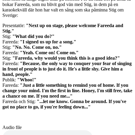
bokar Fareeda, som nu blivit god vän med Stig, in dem på en
karaokekväll där hon har valt en sång som ska påminna Stig om
Sverige:
Presentatör:
"Next up on stage, please welcome Fareeda and
Stig."
Stig:
"What did you do?"
Fareeda:
"I signed us up for a song."
Stig:
"No. No. Come on, no."
Fareeda:
"Yeah. Come on! Come on."
Stig:
"Fareeda, why would you think this is a good idea?"
Fareeda:
"Because, the only way to conquer your fear of singing
in front of people is to just do it. He's a little shy. Give him a
hand, people."
Publik:
"Whoo!"
Fareeda:
"Just a little something to remind you of home. If you
change your mind. I'm the first in line. Honey, I'm still free, take
a chance on me. If you need me..."
Fareeda och Stig:
"...let me know. Gonna be around. If you've
got no place to go, if you're feeling down..."
Audio file