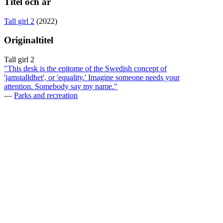
Titel och år
Tall girl 2
(2022)
Originaltitel
Tall girl 2
"This desk is the epitome of the Swedish concept of
'jamstalldhet', or 'equality.' Imagine someone needs your
attention. Somebody say my name."
—
Parks and recreation