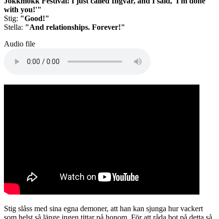
Jokkmokk Festival! I just called Ingvar, and I said, 'I'm done
with you!'"
Stig:
"Good!"
Stella:
"And relationships. Forever!"
Audio file
Stig slåss med sina egna demoner, att han kan sjunga hur vackert
som helst så länge ingen tittar på honom. För att råda bot på detta så