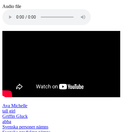
Audio file
Ava Michelle
tall girl
Griffin Gluck
abba
Svenska personer nämns