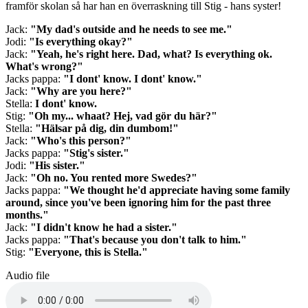
framför skolan så har han en överraskning till Stig - hans syster!
Jack:
"My dad's outside and he needs to see me."
Jodi:
"Is everything okay?"
Jack:
"Yeah, he's right here. Dad, what? Is everything ok.
What's wrong?"
Jacks pappa:
"I dont' know. I dont' know."
Jack:
"Why are you here?"
Stella:
I dont' know.
Stig:
"Oh my... whaat? Hej, vad gör du här?"
Stella:
"Hälsar på dig, din dumbom!"
Jack:
"Who's this person?"
Jacks pappa:
"Stig's sister."
Jodi:
"His sister."
Jack:
"Oh no. You rented more Swedes?"
Jacks pappa:
"We thought he'd appreciate having some family
around, since you've been ignoring him for the past three
months."
Jack:
"I didn't know he had a sister."
Jacks pappa:
"That's because you don't talk to him."
Stig:
"Everyone, this is Stella."
Audio file