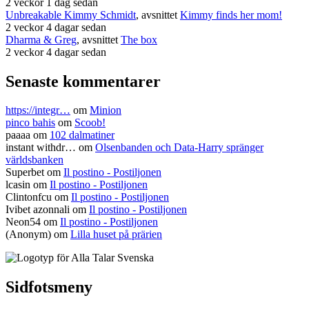
2 veckor 1 dag sedan
Unbreakable Kimmy Schmidt
, avsnittet
Kimmy finds her mom!
2 veckor 4 dagar sedan
Dharma & Greg
, avsnittet
The box
2 veckor 4 dagar sedan
Senaste kommentarer
https://integr…
om
Minion
pinco bahis
om
Scoob!
paaaa
om
102 dalmatiner
instant withdr…
om
Olsenbanden och Data-Harry spränger
världsbanken
Superbet
om
Il postino - Postiljonen
lcasin
om
Il postino - Postiljonen
Clintonfcu
om
Il postino - Postiljonen
Ivibet azonnali
om
Il postino - Postiljonen
Neon54
om
Il postino - Postiljonen
(Anonym) om
Lilla huset på prärien
Sidfotsmeny