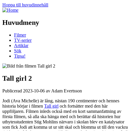
Hoppa till huvudinnehåll
Huvudmeny
Filmer
TV-serier
Artiklar
Sök
Tipsa!
Tall girl 2
Publicerad 2023-10-06 av Adam Evertsson
Jodi (Ava Michelle) är lång, nästan 190 centimenter och hennes
historia börjar i filmen
Tall girl
och fortsätter med den här
uppföljaren. Filmen inleds också med en kort sammanfattning av
första filmen, så alla ska hänga med och berättar då historien hur
utbytesstudenten Stig Mohlins närvaro i skolan blev en katalysator
som fick Jodi att komma ut ur sitt skal och blomma ut till den vackra