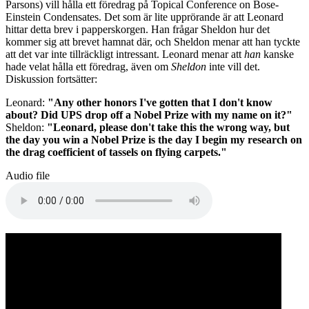
Parsons) vill hålla ett föredrag på Topical Conference on Bose-
Einstein Condensates. Det som är lite upprörande är att Leonard
hittar detta brev i papperskorgen. Han frågar Sheldon hur det
kommer sig att brevet hamnat där, och Sheldon menar att han tyckte
att det var inte tillräckligt intressant. Leonard menar att
han
kanske
hade velat hålla ett föredrag, även om
Sheldon
inte vill det.
Diskussion fortsätter:
Leonard:
"Any other honors I've gotten that I don't know
about? Did UPS drop off a Nobel Prize with my name on it?"
Sheldon:
"Leonard, please don't take this the wrong way, but
the day you win a Nobel Prize is the day I begin my research on
the drag coefficient of tassels on flying carpets."
Audio file