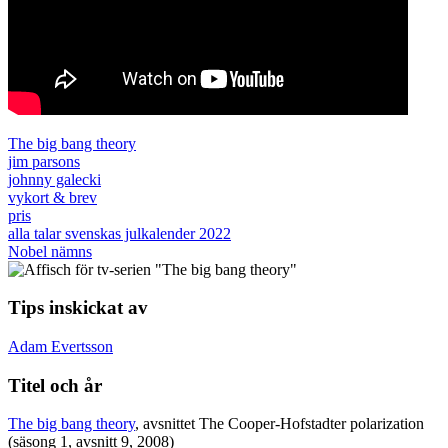
The big bang theory
jim parsons
johnny galecki
vykort & brev
pris
alla talar svenskas julkalender 2022
Nobel nämns
Tips inskickat av
Adam Evertsson
Titel och år
The big bang theory
, avsnittet The Cooper-Hofstadter polarization
(säsong 1, avsnitt 9, 2008)