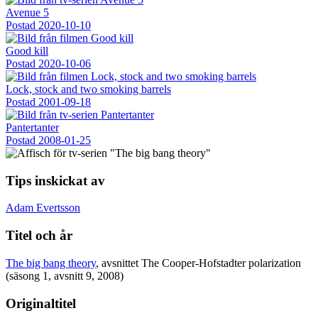
Avenue 5
Postad
2020-10-10
Good kill
Postad
2020-10-06
Lock, stock and two smoking barrels
Postad
2001-09-18
Pantertanter
Postad
2008-01-25
Tips inskickat av
Adam Evertsson
Titel och år
The big bang theory
, avsnittet The Cooper-Hofstadter polarization
(säsong 1, avsnitt 9, 2008)
Originaltitel