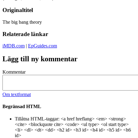
Originaltitel
The big bang theory
Relaterade länkar
iMDB.com
|
EpGuides.com
Lägg till ny kommentar
Kommentar
Om textformat
Begränsad HTML
Tillåtna HTML-taggar: <a href hreflang> <em> <strong>
<cite> <blockquote cite> <code> <ul type> <ol start type>
<li> <dl> <dt> <dd> <h2 id> <h3 id> <h4 id> <h5 id> <h6
id>