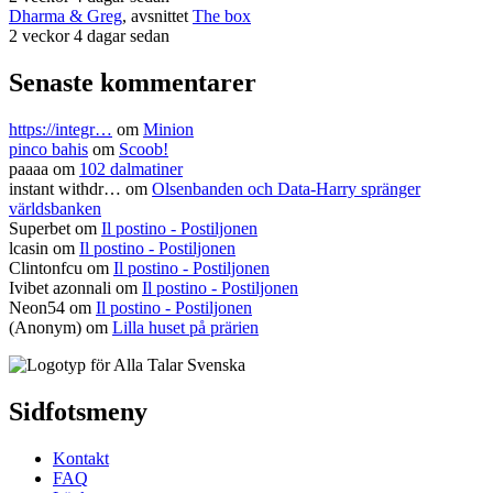
Dharma & Greg
, avsnittet
The box
2 veckor 4 dagar sedan
Senaste kommentarer
https://integr…
om
Minion
pinco bahis
om
Scoob!
paaaa
om
102 dalmatiner
instant withdr…
om
Olsenbanden och Data-Harry spränger
världsbanken
Superbet
om
Il postino - Postiljonen
lcasin
om
Il postino - Postiljonen
Clintonfcu
om
Il postino - Postiljonen
Ivibet azonnali
om
Il postino - Postiljonen
Neon54
om
Il postino - Postiljonen
(Anonym) om
Lilla huset på prärien
Sidfotsmeny
Kontakt
FAQ