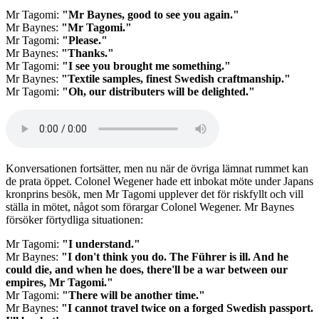
Mr Tagomi:
"Mr Baynes, good to see you again."
Mr Baynes:
"Mr Tagomi."
Mr Tagomi:
"Please."
Mr Baynes:
"Thanks."
Mr Tagomi:
"I see you brought me something."
Mr Baynes:
"Textile samples, finest Swedish craftmanship."
Mr Tagomi:
"Oh, our distributers will be delighted."
Audio
file
Konversationen fortsätter, men nu när de övriga lämnat rummet kan
de prata öppet. Colonel Wegener hade ett inbokat möte under Japans
kronprins besök, men Mr Tagomi upplever det för riskfyllt och vill
ställa in mötet, något som förargar Colonel Wegener. Mr Baynes
försöker förtydliga situationen:
Mr Tagomi:
"I understand."
Mr Baynes:
"I don't think you do. The Führer is ill. And he
could die, and when he does, there'll be a war between our
empires, Mr Tagomi."
Mr Tagomi:
"There will be another time."
Mr Baynes:
"I cannot travel twice on a forged Swedish passport.