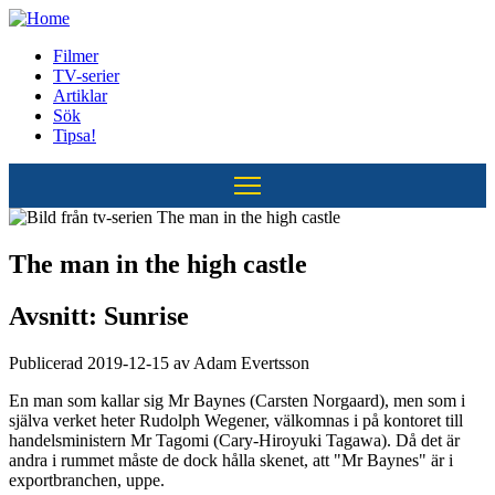
Hoppa
till
Filmer
huvudinnehåll
TV-serier
Huvudmeny
Artiklar
Sök
Tipsa!
The man in the high castle
Avsnitt: Sunrise
Publicerad 2019-12-15 av Adam Evertsson
En man som kallar sig Mr Baynes (Carsten Norgaard), men som i
själva verket heter Rudolph Wegener, välkomnas i på kontoret till
handelsministern Mr Tagomi (Cary-Hiroyuki Tagawa). Då det är
andra i rummet måste de dock hålla skenet, att "Mr Baynes" är i
exportbranchen, uppe.