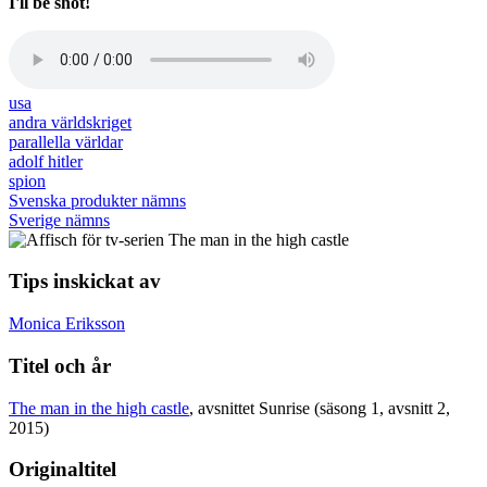
I'll be shot!
Audio
file
usa
andra världskriget
parallella världar
adolf hitler
spion
Svenska produkter nämns
Sverige nämns
Tips inskickat av
Monica Eriksson
Titel och år
The man in the high castle
, avsnittet Sunrise (säsong 1, avsnitt 2,
2015)
Originaltitel