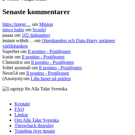
Senaste kommentarer
https://integr…
om
Minion
pinco bahis
om
Scoob!
paaaa
om
102 dalmatiner
instant withdr…
om
Olsenbanden och Data-Harry spränger
världsbanken
Superbet
om
Il postino - Postiljonen
lcasin
om
Il postino - Postiljonen
Clintonfcu
om
Il postino - Postiljonen
Ivibet azonnali
om
Il postino - Postiljonen
Neon54
om
Il postino - Postiljonen
(Anonym) om
Lilla huset på prärien
Kontakt
FAQ
Sidfotsmeny
Länkar
Om Alla Talar Svenska
Throwback thursday
Topplista över tipsare