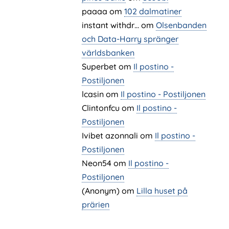
paaaa
om
102 dalmatiner
instant withdr…
om
Olsenbanden
och Data-Harry spränger
världsbanken
Superbet
om
Il postino -
Postiljonen
lcasin
om
Il postino - Postiljonen
Clintonfcu
om
Il postino -
Postiljonen
Ivibet azonnali
om
Il postino -
Postiljonen
Neon54
om
Il postino -
Postiljonen
(Anonym) om
Lilla huset på
prärien