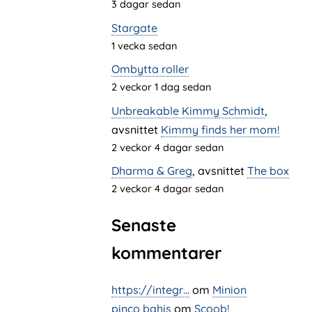
3 dagar sedan
Stargate
1 vecka sedan
Ombytta roller
2 veckor 1 dag sedan
Unbreakable Kimmy Schmidt
,
avsnittet
Kimmy finds her mom!
2 veckor 4 dagar sedan
Dharma & Greg
, avsnittet
The box
2 veckor 4 dagar sedan
Senaste
kommentarer
https://integr…
om
Minion
pinco bahis
om
Scoob!