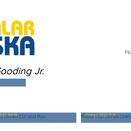
FI
HU
ooding Jr.
AND RUN
UNKNOWN
020-04-19
Postad
2022-11-11