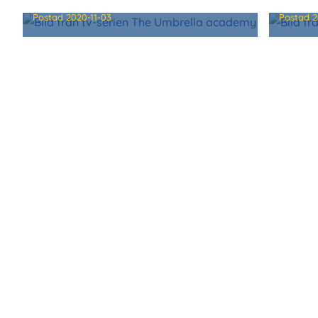
THE UMBRELLA ACADEMY
VÄNN
Postad
2020-11-03
Postad
2