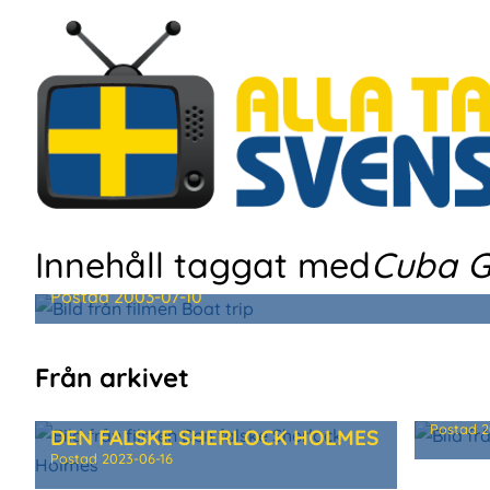
Hoppa
till
huvudinnehåll
Innehåll taggat med
Cuba G
BOAT TRIP
Postad
2003-07-10
Från arkivet
CUT 
Postad
2
DEN FALSKE SHERLOCK HOLMES
Postad
2023-06-16