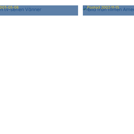
ER
AMERICAN PSYC
003-05-08
Postad
2002-11-15