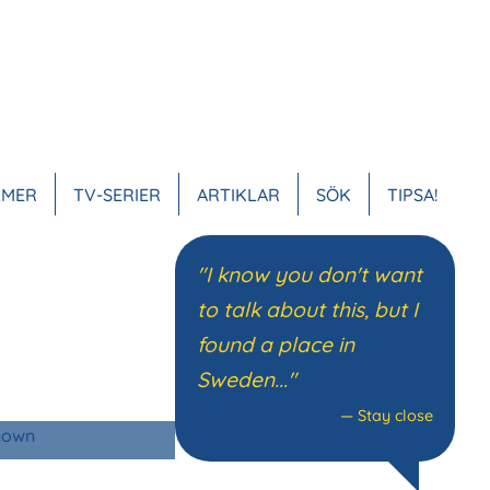
LMER
TV-SERIER
ARTIKLAR
SÖK
TIPSA!
VUDMENY
"I know you don't want
to talk about this, but I
found a place in
Sweden..."
—
Stay close