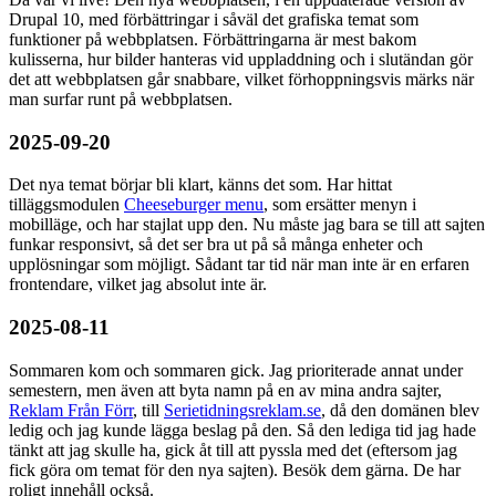
Drupal 10, med förbättringar i såväl det grafiska temat som
funktioner på webbplatsen. Förbättringarna är mest bakom
kulisserna, hur bilder hanteras vid uppladdning och i slutändan gör
det att webbplatsen går snabbare, vilket förhoppningsvis märks när
man surfar runt på webbplatsen.
2025-09-20
Det nya temat börjar bli klart, känns det som. Har hittat
tilläggsmodulen
Cheeseburger menu
, som ersätter menyn i
mobilläge, och har stajlat upp den. Nu måste jag bara se till att sajten
funkar responsivt, så det ser bra ut på så många enheter och
upplösningar som möjligt. Sådant tar tid när man inte är en erfaren
frontendare, vilket jag absolut inte är.
2025-08-11
Sommaren kom och sommaren gick. Jag prioriterade annat under
semestern, men även att byta namn på en av mina andra sajter,
Reklam Från Förr
, till
Serietidningsreklam.se
, då den domänen blev
ledig och jag kunde lägga beslag på den. Så den lediga tid jag hade
tänkt att jag skulle ha, gick åt till att pyssla med det (eftersom jag
fick göra om temat för den nya sajten). Besök dem gärna. De har
roligt innehåll också.