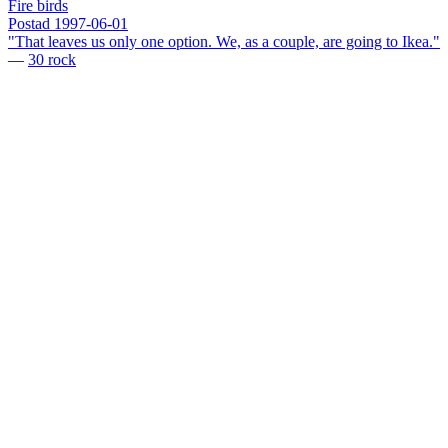
Fire birds
Postad
1997-06-01
"That leaves us only one option. We, as a couple, are going to Ikea."
—
30 rock