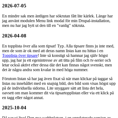
2026-07-05
En mindre sak men äntligen har sökrutan fått lite kärlek. Länge har
jag använt modulen Menu link modal för min Drupal-installation,
men nu har jag bytt ut den till en "vanlig" sökruta.
2026-04-08
En topplista över alla som tipsat! Typ. Alla tipsare finns ju inte med,
men de som är ok med att deras namn listas kan nu hittas i en
Topplista över tipsare
! Inte så konstigt så hamnar jag själv högst
upp, jag har ju ett egenintresse av att titta på film och tv-serier och
letar också aktivt efter dessa där det kan finnas något svenskt, men
det är några andra som kvalar in med höga nummer.
Förutom listan så har jag även fixat så när man klickar på taggar så
listas nu innehållet med en snajsig bild, den bild som visas högst upp
på de individuella sidorna. Lite snyggare sätt att lista det hela,
oavsett om man kommer dit via tipsartopplistan eller via ett klick på
en tagg eller något annat.
2025-10-04
Då var vi live! Den nya webbplatsen, i en uppdaterade version av