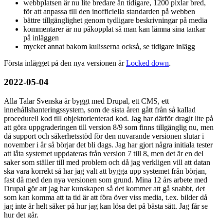
webbplatsen är nu lite bredare än tidigare, 1200 pixlar bred,
för att anpassa till den inofficiella standarden på webben
bättre tillgänglighet genom tydligare beskrivningar på media
kommentarer är nu påkopplat så man kan lämna sina tankar
på inläggen
mycket annat bakom kulisserna också, se tidigare inlägg
Första inlägget på den nya versionen är
Locked down
.
2022-05-04
Alla Talar Svenska är byggt med Drupal, ett CMS, ett
innehållshanteringssystem, som de sista åren gått från så kallad
procedurell kod till objektorienterad kod. Jag har därför dragit lite på
att göra uppgraderingen till version 8/9 som finns tillgänglig nu, men
då support och säkerhetsstöd för den nuvarande versionen slutar i
november i år så börjar det bli dags. Jag har gjort några initiala tester
att låta systemet uppdateras från version 7 till 8, men det är en del
saker som ställer till med problem och då jag verkligen vill att datan
ska vara korrekt så har jag valt att bygga upp systemet från början,
fast då med den nya versionen som grund. Mina 12 års arbete med
Drupal gör att jag har kunskapen så det kommer att gå snabbt, det
som kan komma att ta tid är att föra över viss media, t.ex. bilder då
jag inte är helt säker på hur jag kan lösa det på bästa sätt. Jag får se
hur det går.