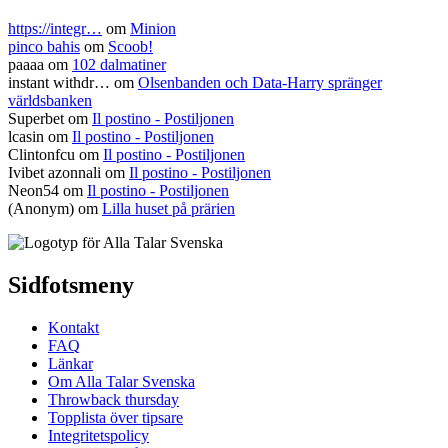
https://integr…
om
Minion
pinco bahis
om
Scoob!
paaaa
om
102 dalmatiner
instant withdr…
om
Olsenbanden och Data-Harry spränger
världsbanken
Superbet
om
Il postino - Postiljonen
lcasin
om
Il postino - Postiljonen
Clintonfcu
om
Il postino - Postiljonen
Ivibet azonnali
om
Il postino - Postiljonen
Neon54
om
Il postino - Postiljonen
(Anonym) om
Lilla huset på prärien
Sidfotsmeny
Kontakt
FAQ
Länkar
Om Alla Talar Svenska
Throwback thursday
Topplista över tipsare
Integritetspolicy