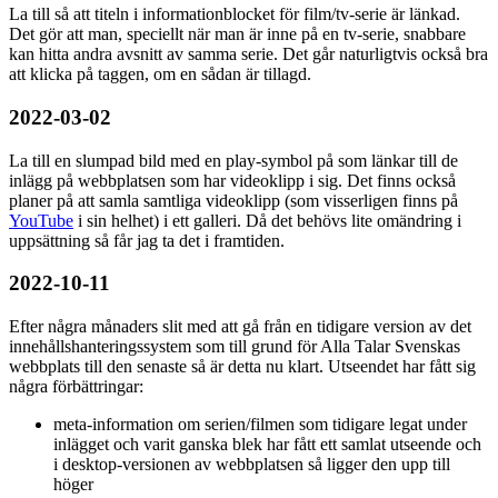
La till så att titeln i informationblocket för film/tv-serie är länkad.
Det gör att man, speciellt när man är inne på en tv-serie, snabbare
kan hitta andra avsnitt av samma serie. Det går naturligtvis också bra
att klicka på taggen, om en sådan är tillagd.
2022-03-02
La till en slumpad bild med en play-symbol på som länkar till de
inlägg på webbplatsen som har videoklipp i sig. Det finns också
planer på att samla samtliga videoklipp (som visserligen finns på
YouTube
i sin helhet) i ett galleri. Då det behövs lite omändring i
uppsättning så får jag ta det i framtiden.
2022-10-11
Efter några månaders slit med att gå från en tidigare version av det
innehållshanteringssystem som till grund för Alla Talar Svenskas
webbplats till den senaste så är detta nu klart. Utseendet har fått sig
några förbättringar:
meta-information om serien/filmen som tidigare legat under
inlägget och varit ganska blek har fått ett samlat utseende och
i desktop-versionen av webbplatsen så ligger den upp till
höger