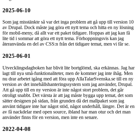
2025-06-10
Som jag misstänkte så var det inga problem att gå upp till version 10
av Drupal. Dock måste jag göra ett nytt tema och hitta en ny lösning
för mobil-meny, då allt var ett paket tidigare. Hoppas att jag kan få
lite tid i sommar att göra ett nytt tema. Förhoppningsvis kan jag
återanvända en del av CSS:n från det tidigare temat, men vi får se.
2025-06-01
Utvecklingsdagboken har blivit lite bortglömd, ska erkännas. Jag har
lagt till nya små-funktionaliteter, men de kommer jag inte ihåg. Men
nu drar arbetet igång med att föra upp AllaTalarSvenska.se till en ny
version av det innehållshanteringssystem som jag använder, Drupal.
Att gå upp till en ny version är inte något stort problem, det går
otroligt snabbt. Det värsta är att jag måste bygga upp temat, det som
sätter designen på sidan, från grunden då det mallpaket som jag
använt tidigare inte har något stöd, något underhåll, längre. Det är en
av få nackdelar med open source, ibland har man otur och det man
använder finns för en version, men inte en senare.
2022-04-08