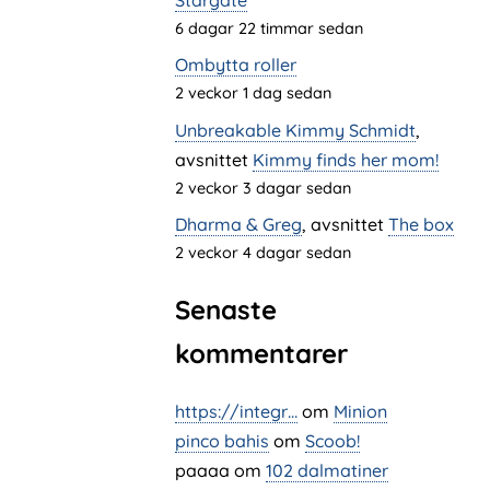
6 dagar 22 timmar sedan
Ombytta roller
2 veckor 1 dag sedan
Unbreakable Kimmy Schmidt
,
avsnittet
Kimmy finds her mom!
2 veckor 3 dagar sedan
Dharma & Greg
, avsnittet
The box
2 veckor 4 dagar sedan
Senaste
kommentarer
https://integr…
om
Minion
pinco bahis
om
Scoob!
paaaa
om
102 dalmatiner