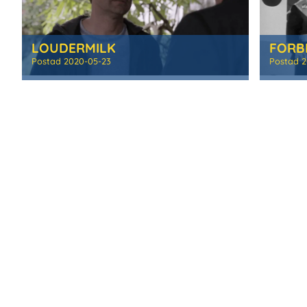
LOUDERMILK
FORB
Postad
2020-05-23
Postad
2