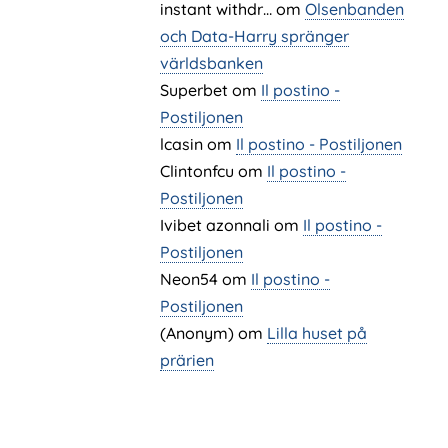
instant withdr…
om
Olsenbanden
och Data-Harry spränger
världsbanken
Superbet
om
Il postino -
Postiljonen
lcasin
om
Il postino - Postiljonen
Clintonfcu
om
Il postino -
Postiljonen
Ivibet azonnali
om
Il postino -
Postiljonen
Neon54
om
Il postino -
Postiljonen
(Anonym) om
Lilla huset på
prärien