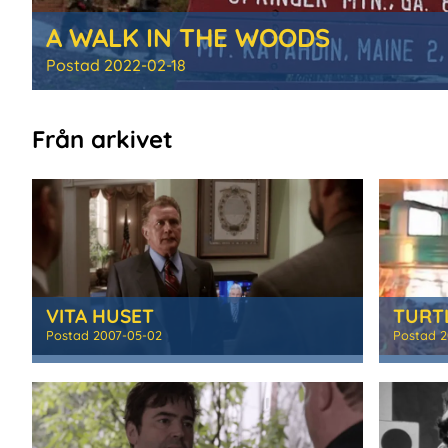
A WALK IN THE WOODS
Postad
2022-02-18
Från arkivet
VITA HUSET
Postad
2007-05-02
Postad
2