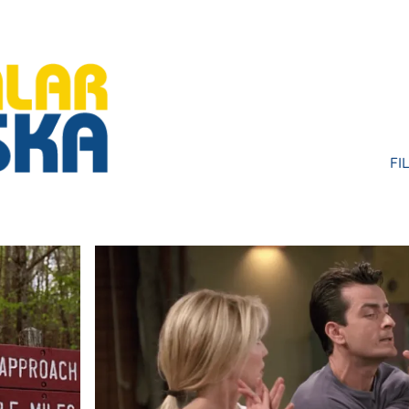
FI
HU