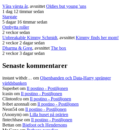
Våra värsta år
, avsnittet
Oldies but young 'uns
1 dag 12 timmar sedan
Stargate
5 dagar 16 timmar sedan
Ombytta roller
2 veckor sedan
Unbreakable Kimmy Schmidt
, avsnittet
Kimmy finds her mom!
2 veckor 2 dagar sedan
Dharma & Greg
, avsnittet
The box
2 veckor 3 dagar sedan
Senaste kommentarer
instant withdr…
om
Olsenbanden och Data-Harry spränger
världsbanken
Superbet
om
Il postino - Postiljonen
lcasin
om
Il postino - Postiljonen
Clintonfcu
om
Il postino - Postiljonen
Ivibet azonnali
om
Il postino - Postiljonen
Neon54
om
Il postino - Postiljonen
(Anonym) om
Lilla huset på prärien
fintechbase
om
Il postino - Postiljonen
Bettan
om
Bigfoot och Hendersons