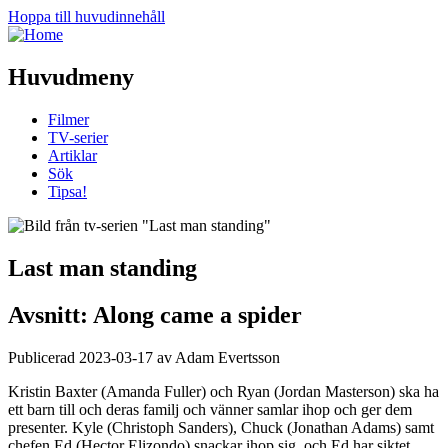
Hoppa till huvudinnehåll
Huvudmeny
Filmer
TV-serier
Artiklar
Sök
Tipsa!
Last man standing
Avsnitt: Along came a spider
Publicerad 2023-03-17 av Adam Evertsson
Kristin Baxter (Amanda Fuller) och Ryan (Jordan Masterson) ska ha
ett barn till och deras familj och vänner samlar ihop och ger dem
presenter. Kyle (Christoph Sanders), Chuck (Jonathan Adams) samt
chefen Ed (Hector Elizondo) snackar ihop sig, och Ed har siktet