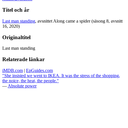
Titel och år
Last man standing
, avsnittet Along came a spider (säsong 8, avsnitt
16, 2020)
Originaltitel
Last man standing
Relaterade länkar
iMDB.com
|
EpGuides.com
"She insisted we went to IKEA. It was the stress of the shopping,
the noice, the heat, the people."
—
Absolute power