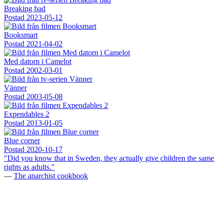
Breaking bad
Postad
2023-05-12
Booksmart
Postad
2021-04-02
Med datorn i Camelot
Postad
2002-03-01
Vänner
Postad
2003-05-08
Expendables 2
Postad
2013-01-05
Blue corner
Postad
2020-10-17
"Did you know that in Sweden, they actually give children the same
rights as adults."
—
The anarchist cookbook