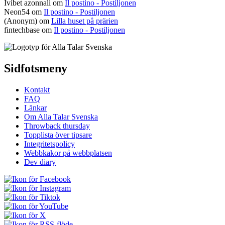
Ivibet azonnali
om
Il postino - Postiljonen
Neon54
om
Il postino - Postiljonen
(Anonym) om
Lilla huset på prärien
fintechbase
om
Il postino - Postiljonen
Sidfotsmeny
Kontakt
FAQ
Länkar
Om Alla Talar Svenska
Throwback thursday
Topplista över tipsare
Integritetspolicy
Webbkakor på webbplatsen
Dev diary