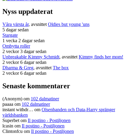
Nyss uppdaterat
Våra värsta år
, avsnittet
Oldies but young 'uns
5 dagar sedan
Stargate
1 vecka 2 dagar sedan
Ombytta roller
2 veckor 3 dagar sedan
Unbreakable Kimmy Schmidt
, avsnittet
Kimmy finds her mom!
2 veckor 6 dagar sedan
Dharma & Greg
, avsnittet
The box
2 veckor 6 dagar sedan
Senaste kommentarer
(Anonym) om
102 dalmatiner
paaaa
om
102 dalmatiner
instant withdr…
om
Olsenbanden och Data-Harry spränger
världsbanken
Superbet
om
Il postino - Postiljonen
lcasin
om
Il postino - Postiljonen
Clintonfcu
om
Il postino - Postiljonen