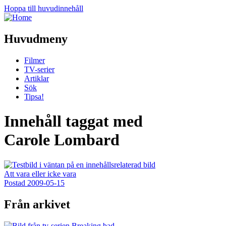
Hoppa till huvudinnehåll
Huvudmeny
Filmer
TV-serier
Artiklar
Sök
Tipsa!
Innehåll taggat med
Carole Lombard
Att vara eller icke vara
Postad
2009-05-15
Från arkivet