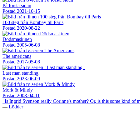
På första sidan
Postad
2021-10-15
100 steg från Bombay till Paris
Postad
2020-08-22
Dödsmaskinen
Postad
2005-06-08
The americans
Postad
2017-05-08
Last man standing
Postad
2023-06-09
Mork & Mindy
Postad
2008-04-11
"Is Ingrid Svenson really Corinne's mother? Or, is this some kind of
—
Lödder