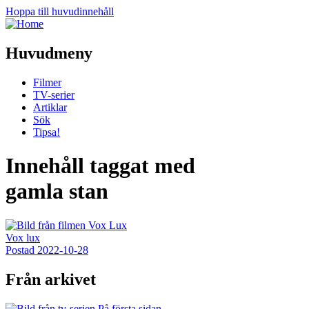
Hoppa till huvudinnehåll
Huvudmeny
Filmer
TV-serier
Artiklar
Sök
Tipsa!
Innehåll taggat med
gamla stan
Vox lux
Postad
2022-10-28
Från arkivet