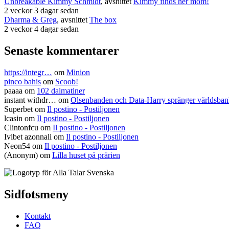
Unbreakable Kimmy Schmidt
, avsnittet
Kimmy finds her mom!
2 veckor 3 dagar sedan
Dharma & Greg
, avsnittet
The box
2 veckor 4 dagar sedan
Senaste kommentarer
https://integr…
om
Minion
pinco bahis
om
Scoob!
paaaa
om
102 dalmatiner
instant withdr…
om
Olsenbanden och Data-Harry spränger världsba
Superbet
om
Il postino - Postiljonen
lcasin
om
Il postino - Postiljonen
Clintonfcu
om
Il postino - Postiljonen
Ivibet azonnali
om
Il postino - Postiljonen
Neon54
om
Il postino - Postiljonen
(Anonym) om
Lilla huset på prärien
Sidfotsmeny
Kontakt
FAQ