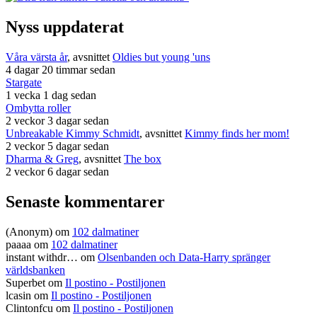
Nyss uppdaterat
Våra värsta år
, avsnittet
Oldies but young 'uns
4 dagar 20 timmar sedan
Stargate
1 vecka 1 dag sedan
Ombytta roller
2 veckor 3 dagar sedan
Unbreakable Kimmy Schmidt
, avsnittet
Kimmy finds her mom!
2 veckor 5 dagar sedan
Dharma & Greg
, avsnittet
The box
2 veckor 6 dagar sedan
Senaste kommentarer
(Anonym) om
102 dalmatiner
paaaa
om
102 dalmatiner
instant withdr…
om
Olsenbanden och Data-Harry spränger
världsbanken
Superbet
om
Il postino - Postiljonen
lcasin
om
Il postino - Postiljonen
Clintonfcu
om
Il postino - Postiljonen