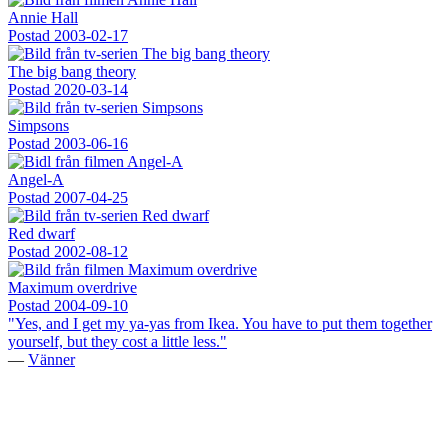
Annie Hall
Postad
2003-02-17
The big bang theory
Postad
2020-03-14
Simpsons
Postad
2003-06-16
Angel-A
Postad
2007-04-25
Red dwarf
Postad
2002-08-12
Maximum overdrive
Postad
2004-09-10
"Yes, and I get my ya-yas from Ikea. You have to put them together
yourself, but they cost a little less."
—
Vänner