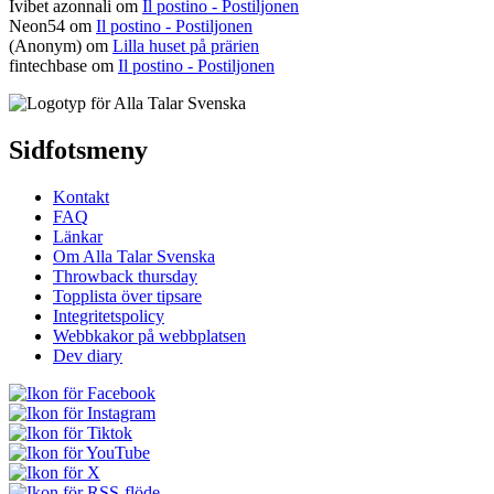
Ivibet azonnali
om
Il postino - Postiljonen
Neon54
om
Il postino - Postiljonen
(Anonym) om
Lilla huset på prärien
fintechbase
om
Il postino - Postiljonen
Sidfotsmeny
Kontakt
FAQ
Länkar
Om Alla Talar Svenska
Throwback thursday
Topplista över tipsare
Integritetspolicy
Webbkakor på webbplatsen
Dev diary