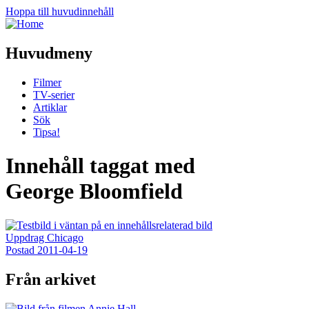
Hoppa till huvudinnehåll
Huvudmeny
Filmer
TV-serier
Artiklar
Sök
Tipsa!
Innehåll taggat med
George Bloomfield
Uppdrag Chicago
Postad
2011-04-19
Från arkivet