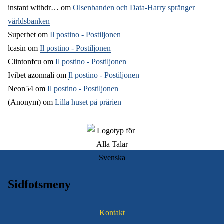
instant withdr…
om
Olsenbanden och Data-Harry spränger
världsbanken
Superbet
om
Il postino - Postiljonen
lcasin
om
Il postino - Postiljonen
Clintonfcu
om
Il postino - Postiljonen
Ivibet azonnali
om
Il postino - Postiljonen
Neon54
om
Il postino - Postiljonen
(Anonym) om
Lilla huset på prärien
Sidfotsmeny
Kontakt