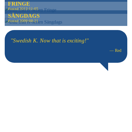
FRINGE
Postad
2013-11-05
SÄNGDAGS
Postad
2009-08-21
"Swedish K. Now that is exciting!"
—
Red