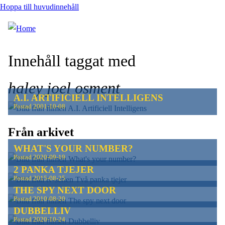
Hoppa till huvudinnehåll
Innehåll taggat med
haley joel osment
A.I. ARTIFICIELL INTELLIGENS
Postad
2001-10-08
Från arkivet
WHAT'S YOUR NUMBER?
Postad
2020-09-19
2 PANKA TJEJER
Postad
2015-08-25
THE SPY NEXT DOOR
Postad
2010-08-20
DUBBELLIV
Postad
2020-10-24