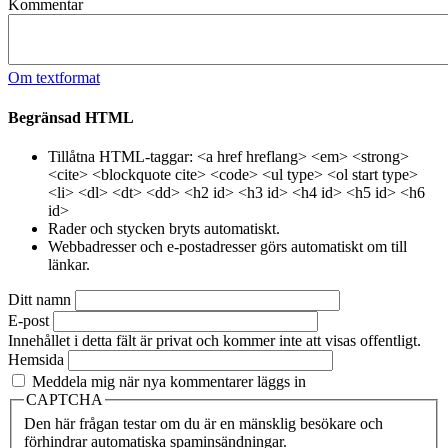
Kommentar
Om textformat
Begränsad HTML
Tillåtna HTML-taggar: <a href hreflang> <em> <strong>
<cite> <blockquote cite> <code> <ul type> <ol start type>
<li> <dl> <dt> <dd> <h2 id> <h3 id> <h4 id> <h5 id> <h6
id>
Rader och stycken bryts automatiskt.
Webbadresser och e-postadresser görs automatiskt om till
länkar.
Ditt namn
E-post
Innehållet i detta fält är privat och kommer inte att visas offentligt.
Hemsida
Meddela mig när nya kommentarer läggs in
CAPTCHA
Den här frågan testar om du är en mänsklig besökare och
förhindrar automatiska spaminsändningar.