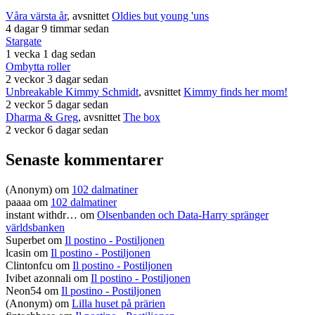
Våra värsta år
, avsnittet
Oldies but young 'uns
4 dagar 9 timmar sedan
Stargate
1 vecka 1 dag sedan
Ombytta roller
2 veckor 3 dagar sedan
Unbreakable Kimmy Schmidt
, avsnittet
Kimmy finds her mom!
2 veckor 5 dagar sedan
Dharma & Greg
, avsnittet
The box
2 veckor 6 dagar sedan
Senaste kommentarer
(Anonym) om
102 dalmatiner
paaaa
om
102 dalmatiner
instant withdr…
om
Olsenbanden och Data-Harry spränger
världsbanken
Superbet
om
Il postino - Postiljonen
lcasin
om
Il postino - Postiljonen
Clintonfcu
om
Il postino - Postiljonen
Ivibet azonnali
om
Il postino - Postiljonen
Neon54
om
Il postino - Postiljonen
(Anonym) om
Lilla huset på prärien