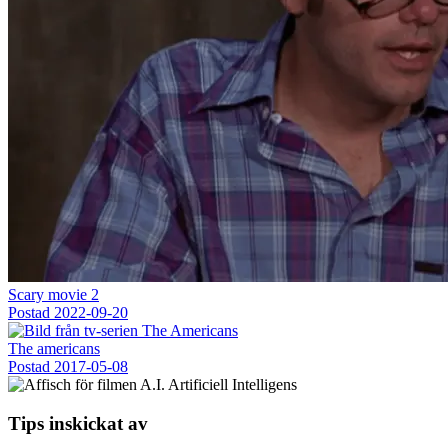
Scary movie 2
Postad
2022-09-20
The americans
Postad
2017-05-08
Tips inskickat av