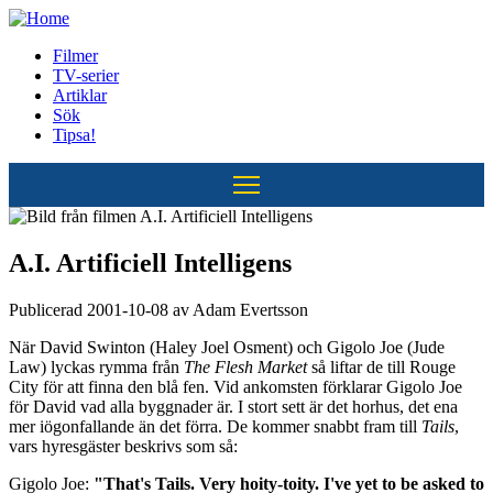
Hoppa
till
Filmer
huvudinnehåll
TV-serier
Huvudmeny
Artiklar
Sök
Tipsa!
A.I. Artificiell Intelligens
Publicerad 2001-10-08 av Adam Evertsson
När David Swinton (Haley Joel Osment) och Gigolo Joe (Jude
Law) lyckas rymma från
The Flesh Market
så liftar de till Rouge
City för att finna den blå fen. Vid ankomsten förklarar Gigolo Joe
för David vad alla byggnader är. I stort sett är det horhus, det ena
mer iögonfallande än det förra. De kommer snabbt fram till
Tails
,
vars hyresgäster beskrivs som så:
Gigolo Joe:
"That's Tails. Very hoity-toity. I've yet to be asked to