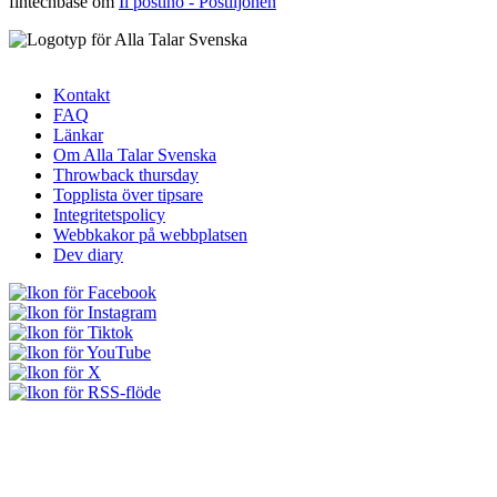
fintechbase
om
Il postino - Postiljonen
Kontakt
FAQ
Sidfotsmeny
Länkar
Om Alla Talar Svenska
Throwback thursday
Topplista över tipsare
Integritetspolicy
Webbkakor på webbplatsen
Dev diary