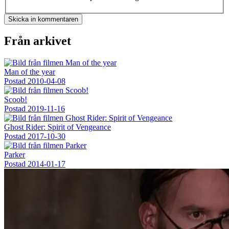
Från arkivet
Man of the year
Postad
2010-04-08
Scoob!
Postad
2019-11-16
Ghost Rider: Spirit of Vengeance
Postad
2017-10-30
Parker
Postad
2014-01-17