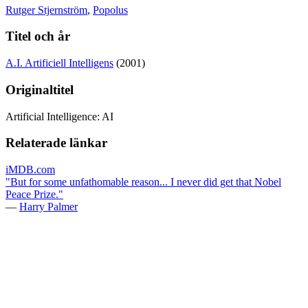
Rutger Stjernström
,
Popolus
Titel och år
A.I. Artificiell Intelligens
(2001)
Originaltitel
Artificial Intelligence: AI
Relaterade länkar
iMDB.com
"But for some unfathomable reason... I never did get that Nobel
Peace Prize."
—
Harry Palmer