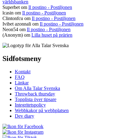
världsbanken
Superbet
om
Il postino - Postiljonen
lcasin
om
Il postino - Postiljonen
Clintonfcu
om
Il postino - Postiljonen
Ivibet azonnali
om
Il postino - Postiljonen
Neon54
om
Il postino - Postiljonen
(Anonym) om
Lilla huset på prärien
Sidfotsmeny
Kontakt
FAQ
Länkar
Om Alla Talar Svenska
Throwback thursday
Topplista över tipsare
Integritetspolicy
Webbkakor på webbplatsen
Dev diary