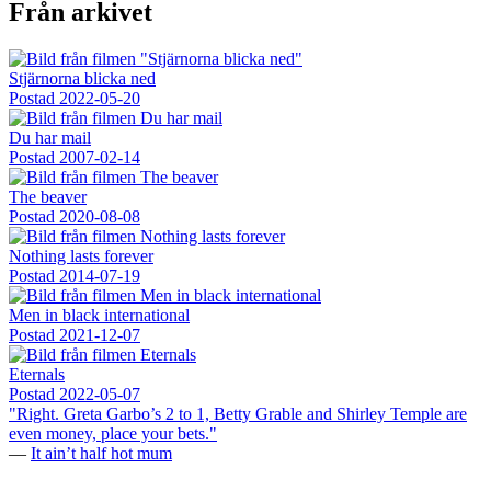
Från arkivet
Stjärnorna blicka ned
Postad
2022-05-20
Du har mail
Postad
2007-02-14
The beaver
Postad
2020-08-08
Nothing lasts forever
Postad
2014-07-19
Men in black international
Postad
2021-12-07
Eternals
Postad
2022-05-07
"Right. Greta Garbo’s 2 to 1, Betty Grable and Shirley Temple are
even money, place your bets."
—
It ain’t half hot mum