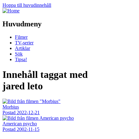
Hoppa till huvudinnehåll
Huvudmeny
Filmer
TV-serier
Artiklar
Sök
Tipsa!
Innehåll taggat med
jared leto
Morbius
Postad
2022-12-21
American psycho
Postad
2002-11-15