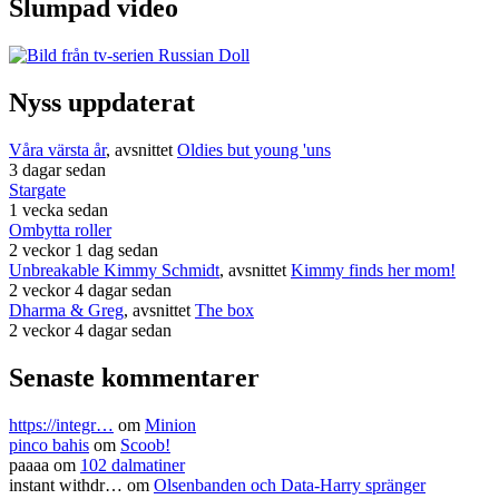
Slumpad video
Nyss uppdaterat
Våra värsta år
, avsnittet
Oldies but young 'uns
3 dagar sedan
Stargate
1 vecka sedan
Ombytta roller
2 veckor 1 dag sedan
Unbreakable Kimmy Schmidt
, avsnittet
Kimmy finds her mom!
2 veckor 4 dagar sedan
Dharma & Greg
, avsnittet
The box
2 veckor 4 dagar sedan
Senaste kommentarer
https://integr…
om
Minion
pinco bahis
om
Scoob!
paaaa
om
102 dalmatiner
instant withdr…
om
Olsenbanden och Data-Harry spränger