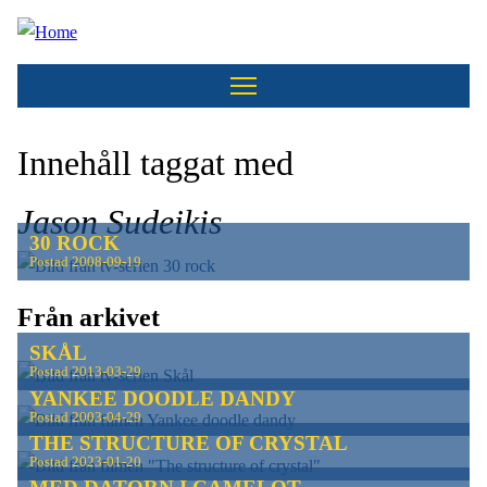
Hoppa
till
huvudinnehåll
Innehåll taggat med
Jason Sudeikis
30 ROCK
Postad
2008-09-19
Från arkivet
SKÅL
Postad
2013-03-29
YANKEE DOODLE DANDY
Postad
2003-04-29
THE STRUCTURE OF CRYSTAL
Postad
2023-01-20