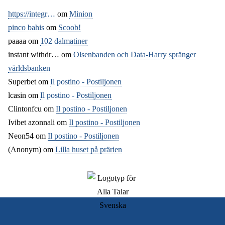
https://integr…
om
Minion
pinco bahis
om
Scoob!
paaaa
om
102 dalmatiner
instant withdr…
om
Olsenbanden och Data-Harry spränger
världsbanken
Superbet
om
Il postino - Postiljonen
lcasin
om
Il postino - Postiljonen
Clintonfcu
om
Il postino - Postiljonen
Ivibet azonnali
om
Il postino - Postiljonen
Neon54
om
Il postino - Postiljonen
(Anonym) om
Lilla huset på prärien