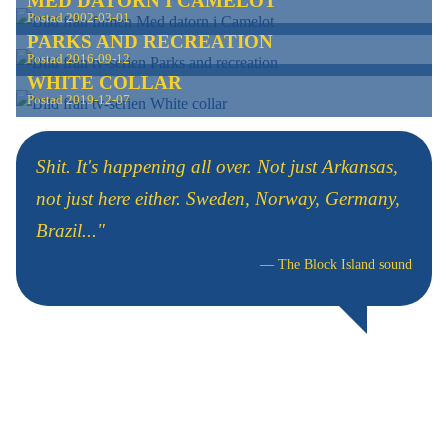
MED DATORN I CAMELOT
Postad
2002-03-01
PARKS AND RECREATION
Postad
2016-09-12
WHITE COLLAR
Postad
2019-12-07
Shit. It's happening all over. Not just Arkansas,
not just here either. Sweden, Norway, Germany,
Brazil..."
—
The Block Island sound