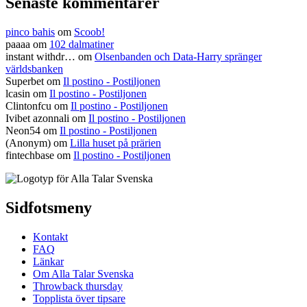
Senaste kommentarer
pinco bahis
om
Scoob!
paaaa
om
102 dalmatiner
instant withdr…
om
Olsenbanden och Data-Harry spränger
världsbanken
Superbet
om
Il postino - Postiljonen
lcasin
om
Il postino - Postiljonen
Clintonfcu
om
Il postino - Postiljonen
Ivibet azonnali
om
Il postino - Postiljonen
Neon54
om
Il postino - Postiljonen
(Anonym) om
Lilla huset på prärien
fintechbase
om
Il postino - Postiljonen
Sidfotsmeny
Kontakt
FAQ
Länkar
Om Alla Talar Svenska
Throwback thursday
Topplista över tipsare