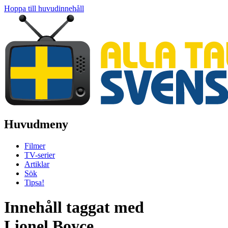
Hoppa till huvudinnehåll
Huvudmeny
Filmer
TV-serier
Artiklar
Sök
Tipsa!
Innehåll taggat med
Lionel Boyce