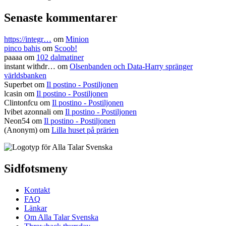
Senaste kommentarer
https://integr…
om
Minion
pinco bahis
om
Scoob!
paaaa
om
102 dalmatiner
instant withdr…
om
Olsenbanden och Data-Harry spränger
världsbanken
Superbet
om
Il postino - Postiljonen
lcasin
om
Il postino - Postiljonen
Clintonfcu
om
Il postino - Postiljonen
Ivibet azonnali
om
Il postino - Postiljonen
Neon54
om
Il postino - Postiljonen
(Anonym) om
Lilla huset på prärien
Sidfotsmeny
Kontakt
FAQ
Länkar
Om Alla Talar Svenska