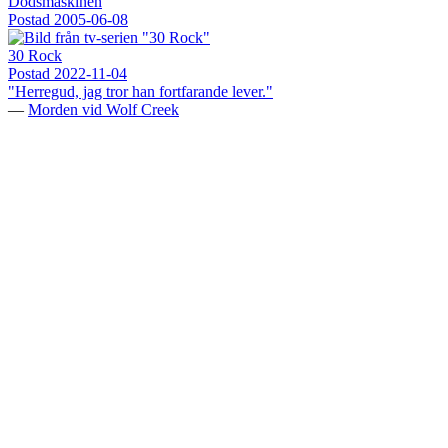
Dödsmaskinen
Postad
2005-06-08
30 Rock
Postad
2022-11-04
"Herregud, jag tror han fortfarande lever."
—
Morden vid Wolf Creek