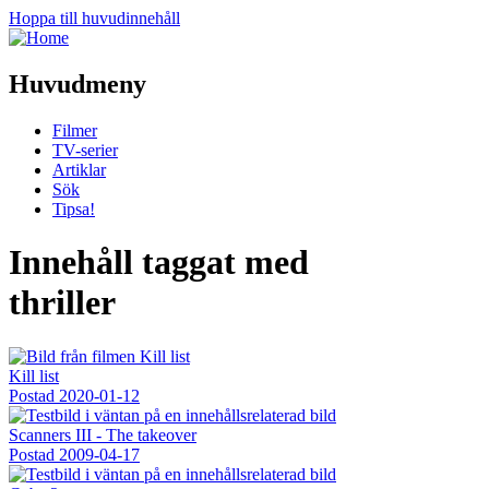
Hoppa till huvudinnehåll
Huvudmeny
Filmer
TV-serier
Artiklar
Sök
Tipsa!
Innehåll taggat med
thriller
Kill list
Postad
2020-01-12
Scanners III - The takeover
Postad
2009-04-17