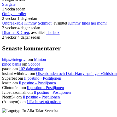
Stargate
1 vecka sedan
Ombytta roller
2 veckor 1 dag sedan
Unbreakable Kimmy Schmidt
, avsnittet
Kimmy finds her mom!
2 veckor 4 dagar sedan
Dharma & Greg
, avsnittet
The box
2 veckor 4 dagar sedan
Senaste kommentarer
https://integr…
om
Minion
pinco bahis
om
Scoob!
paaaa
om
102 dalmatiner
instant withdr…
om
Olsenbanden och Data-Harry spränger världsba
Superbet
om
Il postino - Postiljonen
lcasin
om
Il postino - Postiljonen
Clintonfcu
om
Il postino - Postiljonen
Ivibet azonnali
om
Il postino - Postiljonen
Neon54
om
Il postino - Postiljonen
(Anonym) om
Lilla huset på prärien