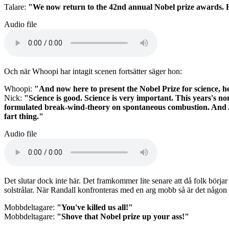
Talare:
"We now return to the 42nd annual Nobel prize awards. 
Audio file
Och när Whoopi har intagit scenen fortsätter säger hon:
Whoopi:
"And now here to present the Nobel Prize for science, he
Nick:
"Science is good. Science is very important. This years's 
formulated break-wind-theory on spontaneous combustion. And Al
fart thing."
Audio file
Det slutar dock inte här. Det framkommer lite senare att då folk börjar 
solstrålar. När Randall konfronteras med en arg mobb så är det någon 
Mobbdeltagare:
"You've killed us all!"
Mobbdeltagare:
"Shove that Nobel prize up your ass!"