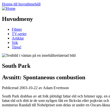
Hoppa till huvudinnehåll
Huvudmeny
Filmer
TV-serier
Artiklar
Sök
Tipsa!
South Park
Avsnitt: Spontaneous combustion
Publicerad 2003-10-22 av Adam Evertsson
South Park drabbas av att folk plötsligt fattar eld och brinner upp, e
fattat eld och dött är de som nyligen fått en flickvän eller pojkvän och
nomineras Randall till Nobelpriset som delas ut under en Oscars-li