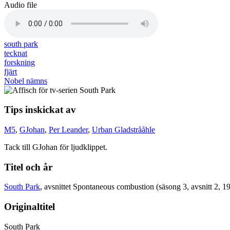
Audio file
south park
tecknat
forskning
fjärt
Nobel nämns
Tips inskickat av
M5
,
GJohan
,
Per Leander
,
Urban Gladstrååhle
Tack till GJohan för ljudklippet.
Titel och år
South Park
, avsnittet Spontaneous combustion (säsong 3, avsnitt 2, 1
Originaltitel
South Park