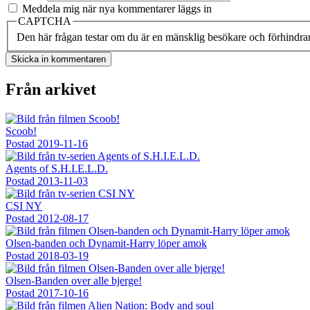
Meddela mig när nya kommentarer läggs in
CAPTCHA
Den här frågan testar om du är en mänsklig besökare och förhindra
Från arkivet
Scoob!
Postad
2019-11-16
Agents of S.H.I.E.L.D.
Postad
2013-11-03
CSI NY
Postad
2012-08-17
Olsen-banden och Dynamit-Harry löper amok
Postad
2018-03-19
Olsen-Banden over alle bjerge!
Postad
2017-10-16