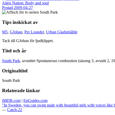
Alien Nation: Body and soul
Postad
2009-04-27
Tips inskickat av
M5
,
GJohan
,
Per Leander
,
Urban Gladstrååhle
Tack till GJohan för ljudklippet.
Titel och år
South Park
, avsnittet Spontaneous combustion (säsong 3, avsnitt 2, 1
Originaltitel
South Park
Relaterade länkar
iMDB.com
|
EpGuides.com
"In Sweden, you can swim nude with beautiful girls with voices like 
—
Catch-22