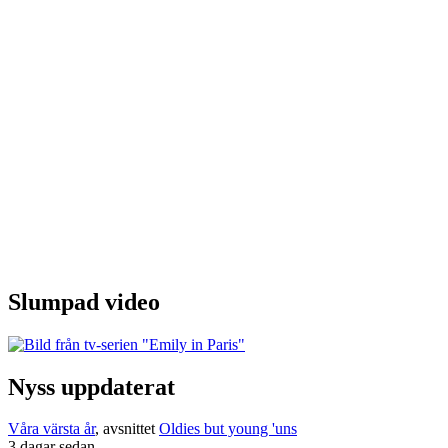
Slumpad video
Nyss uppdaterat
Våra värsta år
, avsnittet
Oldies but young 'uns
3 dagar sedan