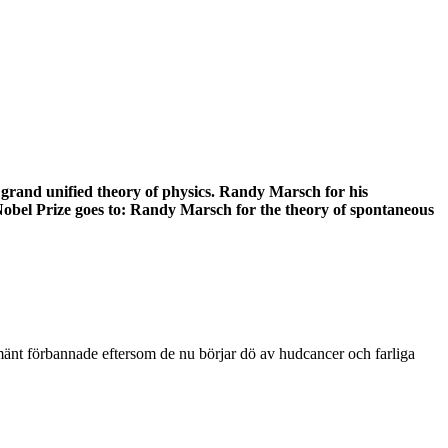
e grand unified theory of physics. Randy Marsch for his
obel Prize goes to: Randy Marsch for the theory of spontaneous
 allmänt förbannade eftersom de nu börjar dö av hudcancer och farliga