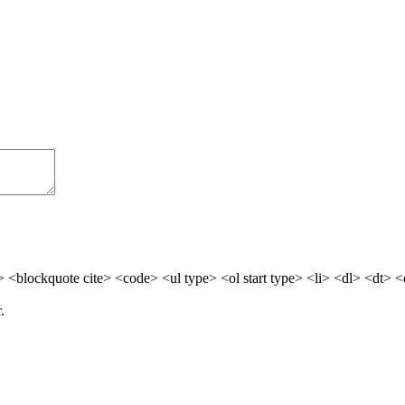
> <blockquote cite> <code> <ul type> <ol start type> <li> <dl> <dt> 
.