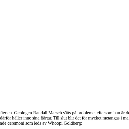
n efter en. Geologen Randall Marsch sätts på problemet eftersom han är de
 därför håller inne sina fjärtar. Till slut blir det för mycket metangas 
knande ceremoni som leds av Whoopi Goldberg: