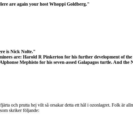
Here are again your host Whoppi Goldberg."
re is Nick Nolte."
nominees are: Harold R Pinkerton for his further development of th
phonse Mephisto for his seven-assed Galapagos turtle. And the N
fjärta och prutta hej vilt så orsakar detta ett hål i ozonlagret. Folk är
som skriker följande: