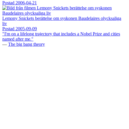
Postad
2006-04-21
Lemony Snickets berättelse om syskonen Baudelaires olycksaliga
liv
Postad
2005-09-09
"I'm on a lifelong trajectory that includes a Nobel Prize and cities
named after me."
—
The big bang theory