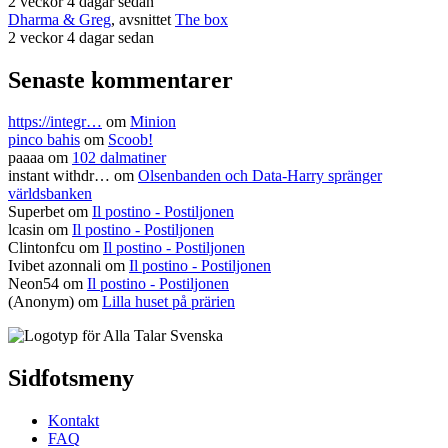
2 veckor 4 dagar sedan
Dharma & Greg
, avsnittet
The box
2 veckor 4 dagar sedan
Senaste kommentarer
https://integr…
om
Minion
pinco bahis
om
Scoob!
paaaa
om
102 dalmatiner
instant withdr…
om
Olsenbanden och Data-Harry spränger
världsbanken
Superbet
om
Il postino - Postiljonen
lcasin
om
Il postino - Postiljonen
Clintonfcu
om
Il postino - Postiljonen
Ivibet azonnali
om
Il postino - Postiljonen
Neon54
om
Il postino - Postiljonen
(Anonym) om
Lilla huset på prärien
Sidfotsmeny
Kontakt
FAQ