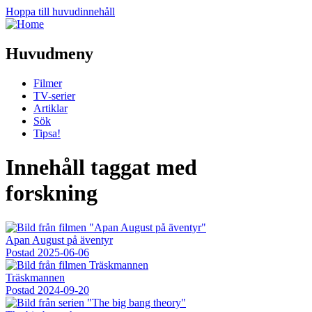
Hoppa till huvudinnehåll
Huvudmeny
Filmer
TV-serier
Artiklar
Sök
Tipsa!
Innehåll taggat med
forskning
Apan August på äventyr
Postad
2025-06-06
Träskmannen
Postad
2024-09-20