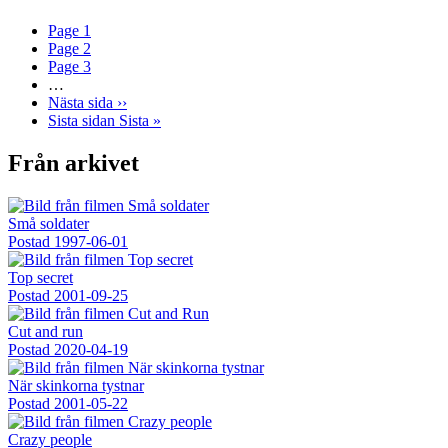
Page
1
Page
2
Page
3
…
Nästa sida
››
Sista sidan
Sista »
Från arkivet
Små soldater
Postad
1997-06-01
Top secret
Postad
2001-09-25
Cut and run
Postad
2020-04-19
När skinkorna tystnar
Postad
2001-05-22
Crazy people