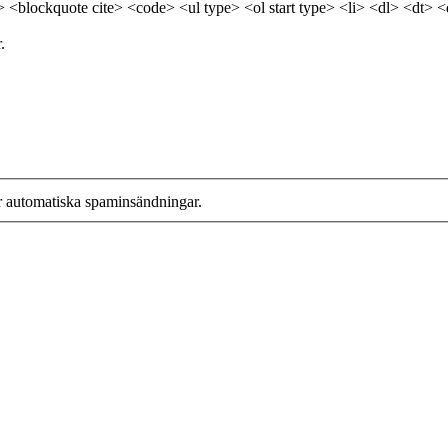
> <blockquote cite> <code> <ul type> <ol start type> <li> <dl> <dt> 
.
r automatiska spaminsändningar.