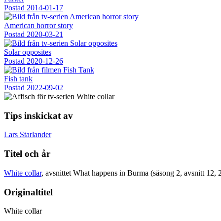
Postad
2014-01-17
American horror story
Postad
2020-03-21
Solar opposites
Postad
2020-12-26
Fish tank
Postad
2022-09-02
Tips inskickat av
Lars Starlander
Titel och år
White collar
, avsnittet What happens in Burma (säsong 2, avsnitt 12, 
Originaltitel
White collar