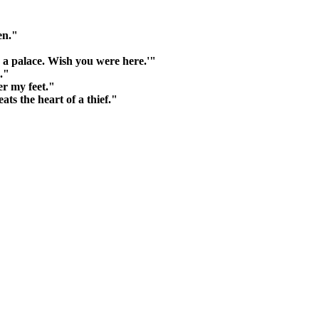
en."
g a palace. Wish you were here.'"
."
r my feet."
ts the heart of a thief."