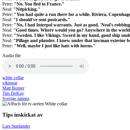
Peter:
"No. You fled to France."
Neal:
"Nitpicking."
Peter:
"You had quite a run there for a while. Riviera, Copenhag
Neal:
"I should've sent postcards."
Peter:
"No, I had Interpol warrants. Just as good. 'Neal's robbin
Neal:
"Good times. Where would you go? Anywhere in the world
Peter:
"Sweden. I like Vikings. Sword in my hand, good ship unde
Neal:
"Pillage and plunder. I knew under that lawman exterior bea
Peter:
"Well, maybe I just like hats with horns."
Audio file
white collar
vikingar
Matt Bomer
Tim DeKay
Sverige nämns
Tips inskickat av
Lars Starlander