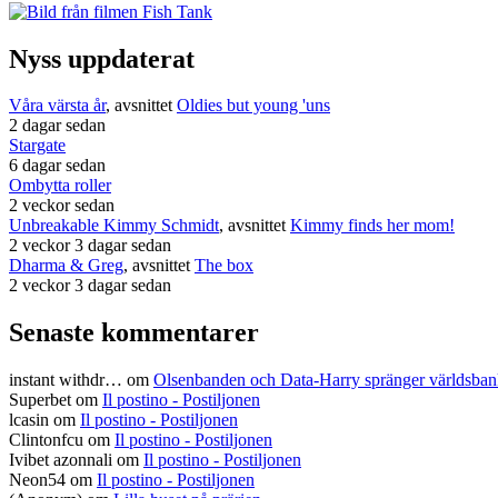
Nyss uppdaterat
Våra värsta år
, avsnittet
Oldies but young 'uns
2 dagar sedan
Stargate
6 dagar sedan
Ombytta roller
2 veckor sedan
Unbreakable Kimmy Schmidt
, avsnittet
Kimmy finds her mom!
2 veckor 3 dagar sedan
Dharma & Greg
, avsnittet
The box
2 veckor 3 dagar sedan
Senaste kommentarer
instant withdr…
om
Olsenbanden och Data-Harry spränger världsba
Superbet
om
Il postino - Postiljonen
lcasin
om
Il postino - Postiljonen
Clintonfcu
om
Il postino - Postiljonen
Ivibet azonnali
om
Il postino - Postiljonen
Neon54
om
Il postino - Postiljonen