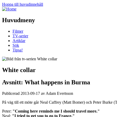
Hoppa till huvudinnehåll
Huvudmeny
Filmer
TV-serier
Artiklar
Sök
Tipsa!
White collar
Avsnitt: What happens in Burma
Publicerad 2013-09-17 av Adam Evertsson
På väg till ett möte går Neal Caffrey (Matt Bomer) och Peter Burke (T
Peter:
"Coming here reminds me I should travel more."
Neal:
"I tried to get you to go to France."