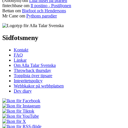
(Anonym) om
Lilla huset på prärien
fintechbase
om
Il postino - Postiljonen
Bettan
om
Bigfoot och Hendersons
Mr Cane
om
Pythons parodier
Sidfotsmeny
Kontakt
FAQ
Länkar
Om Alla Talar Svenska
Throwback thursday
Topplista över tipsare
Integritetspolicy
Webbkakor på webbplatsen
Dev diary