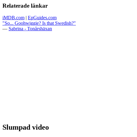
Relaterade länkar
iMDB.com
|
EpGuides.com
"So... Goohwiggie? Is that Swedish?"
—
Sabrina - Tonårshäxan
Slumpad video