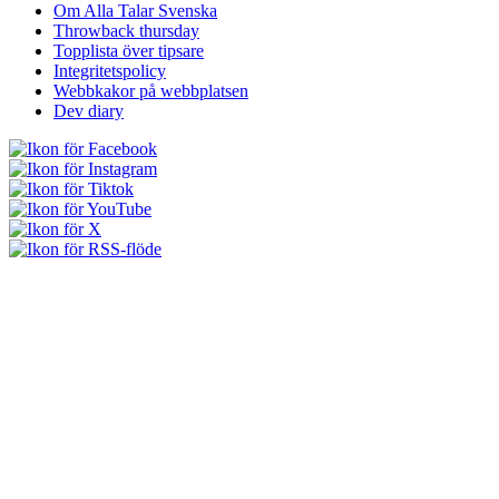
Om Alla Talar Svenska
Throwback thursday
Topplista över tipsare
Integritetspolicy
Webbkakor på webbplatsen
Dev diary