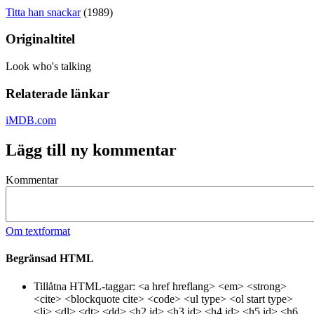
Titta han snackar
(1989)
Originaltitel
Look who's talking
Relaterade länkar
iMDB.com
Lägg till ny kommentar
Kommentar
Om textformat
Begränsad HTML
Tillåtna HTML-taggar: <a href hreflang> <em> <strong>
<cite> <blockquote cite> <code> <ul type> <ol start type>
<li> <dl> <dt> <dd> <h2 id> <h3 id> <h4 id> <h5 id> <h6