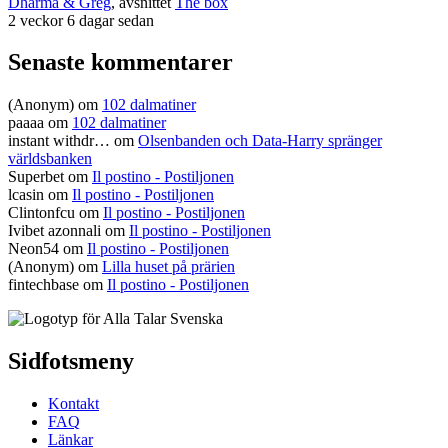
Dharma & Greg
, avsnittet
The box
2 veckor 6 dagar sedan
Senaste kommentarer
(Anonym) om
102 dalmatiner
paaaa
om
102 dalmatiner
instant withdr…
om
Olsenbanden och Data-Harry spränger
världsbanken
Superbet
om
Il postino - Postiljonen
lcasin
om
Il postino - Postiljonen
Clintonfcu
om
Il postino - Postiljonen
Ivibet azonnali
om
Il postino - Postiljonen
Neon54
om
Il postino - Postiljonen
(Anonym) om
Lilla huset på prärien
fintechbase
om
Il postino - Postiljonen
Sidfotsmeny
Kontakt
FAQ
Länkar