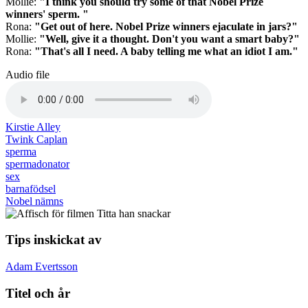
Mollie:
"I think you should try some of that Nobel Prize
winners' sperm. "
Rona:
"Get out of here. Nobel Prize winners ejaculate in jars?"
Mollie:
"Well, give it a thought. Don't you want a smart baby?"
Rona:
"That's all I need. A baby telling me what an idiot I am."
Audio file
Kirstie Alley
Twink Caplan
sperma
spermadonator
sex
barnafödsel
Nobel nämns
Tips inskickat av
Adam Evertsson
Titel och år