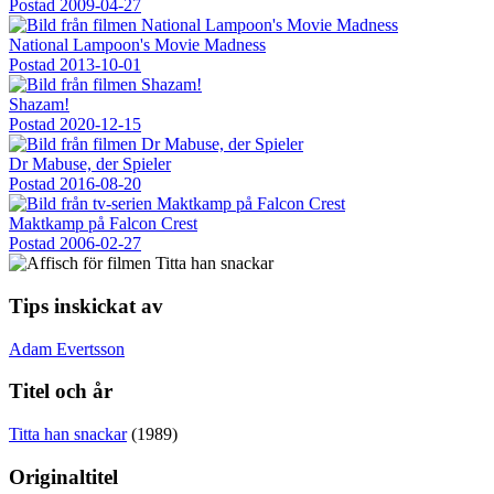
Postad
2009-04-27
National Lampoon's Movie Madness
Postad
2013-10-01
Shazam!
Postad
2020-12-15
Dr Mabuse, der Spieler
Postad
2016-08-20
Maktkamp på Falcon Crest
Postad
2006-02-27
Tips inskickat av
Adam Evertsson
Titel och år
Titta han snackar
(1989)
Originaltitel