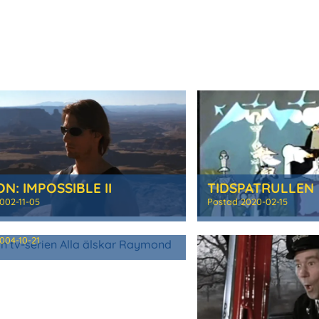
ON: IMPOSSIBLE II
TIDSPATRULLEN
002-11-05
Postad
2020-02-15
 ÄLSKAR RAYMOND
004-10-21