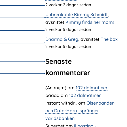
2 veckor 2 dagar sedan
Unbreakable Kimmy Schmidt
,
avsnittet
Kimmy finds her mom!
2 veckor 5 dagar sedan
Dharma & Greg
, avsnittet
The box
2 veckor 5 dagar sedan
Senaste
kommentarer
(Anonym) om
102 dalmatiner
paaaa
om
102 dalmatiner
instant withdr…
om
Olsenbanden
och Data-Harry spränger
världsbanken
Superbet
om
Il postino -