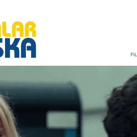
FI
HU