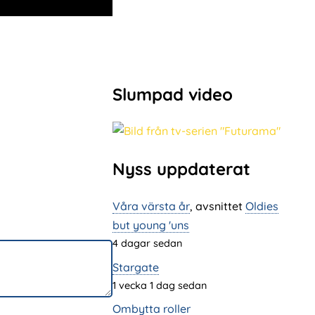
Slumpad video
Nyss uppdaterat
Våra värsta år
, avsnittet
Oldies
but young 'uns
4 dagar sedan
Stargate
1 vecka 1 dag sedan
Ombytta roller