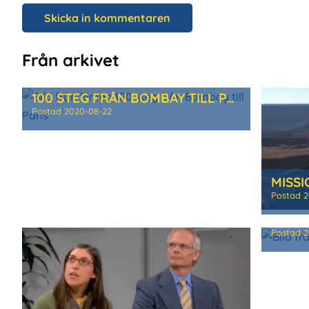
Från arkivet
100 STEG FRÅN BOMBAY TILL PARIS
Postad
2020-08-22
MISSI
Postad
2
ALLA
Postad
2