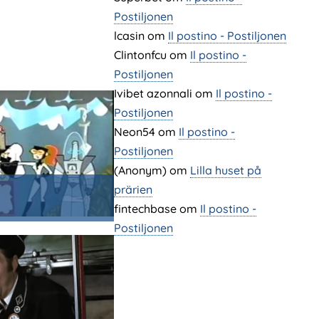
Postiljonen
lcasin
om
Il postino - Postiljonen
Clintonfcu
om
Il postino -
Postiljonen
Ivibet azonnali
om
Il postino -
Postiljonen
Neon54
om
Il postino -
Postiljonen
(Anonym) om
Lilla huset på
prärien
fintechbase
om
Il postino -
Postiljonen