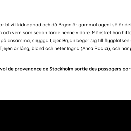
ar blivit kidnappad och då Bryan är gammal agent så är de
och vem som sedan förde henne vidare. Mönstret han hittar
sig på ensamma, snygga tjejer. Bryan beger sig till flygplatse
Tjejen är lång, blond och heter Ingrid (Anca Radici), och har p
 Le vol de provenance de Stockholm sortie des passagers por