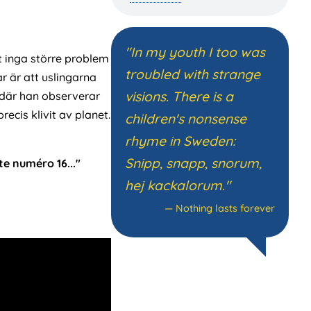
"In my youth I too was
t inga större problem
troubled with strange
 är att uslingarna
visions. There is a
n där han observerar
recis klivit av planet.
children's nonsense
rhyme in Sweden:
Snipp, snapp, snorum,
te numéro 16..."
hej kackalorum."
—
Nothing lasts forever