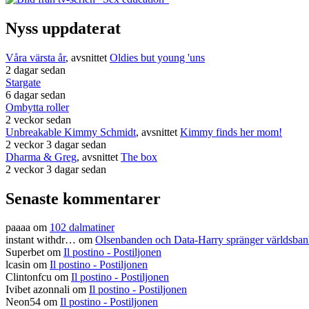
Nyss uppdaterat
Våra värsta år
, avsnittet
Oldies but young 'uns
2 dagar sedan
Stargate
6 dagar sedan
Ombytta roller
2 veckor sedan
Unbreakable Kimmy Schmidt
, avsnittet
Kimmy finds her mom!
2 veckor 3 dagar sedan
Dharma & Greg
, avsnittet
The box
2 veckor 3 dagar sedan
Senaste kommentarer
paaaa
om
102 dalmatiner
instant withdr…
om
Olsenbanden och Data-Harry spränger världsba
Superbet
om
Il postino - Postiljonen
lcasin
om
Il postino - Postiljonen
Clintonfcu
om
Il postino - Postiljonen
Ivibet azonnali
om
Il postino - Postiljonen
Neon54
om
Il postino - Postiljonen