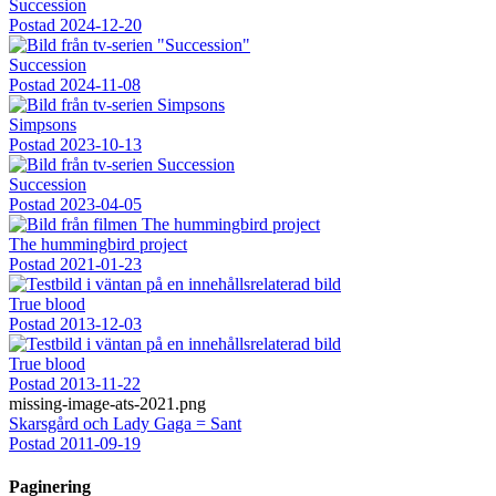
Succession
Postad
2024-12-20
Succession
Postad
2024-11-08
Simpsons
Postad
2023-10-13
Succession
Postad
2023-04-05
The hummingbird project
Postad
2021-01-23
True blood
Postad
2013-12-03
True blood
Postad
2013-11-22
missing-image-ats-2021.png
Skarsgård och Lady Gaga = Sant
Postad
2011-09-19
Paginering