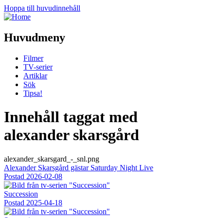
Hoppa till huvudinnehåll
Huvudmeny
Filmer
TV-serier
Artiklar
Sök
Tipsa!
Innehåll taggat med
alexander skarsgård
alexander_skarsgard_-_snl.png
Alexander Skarsgård gästar Saturday Night Live
Postad
2026-02-08
Succession
Postad
2025-04-18