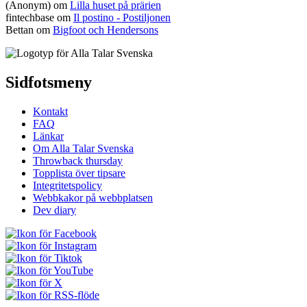
(Anonym) om
Lilla huset på prärien
fintechbase
om
Il postino - Postiljonen
Bettan
om
Bigfoot och Hendersons
Sidfotsmeny
Kontakt
FAQ
Länkar
Om Alla Talar Svenska
Throwback thursday
Topplista över tipsare
Integritetspolicy
Webbkakor på webbplatsen
Dev diary