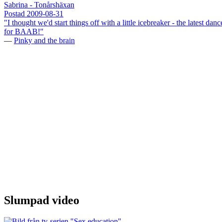
Sabrina - Tonårshäxan
Postad
2009-08-31
"I thought we'd start things off with a little icebreaker - the lates
for BAAB!"
—
Pinky and the brain
Slumpad video