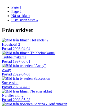
Page
1
Page
2
Nästa sida
››
Sista sidan
Sista »
Från arkivet
Hot shots! 2
Postad
2008-04-04
Trubbelmakarna
Postad
1997-06-01
Away
Postad
2022-04-08
Succession
Postad
2023-04-05
Nu eller aldrig
Postad
2008-05-28