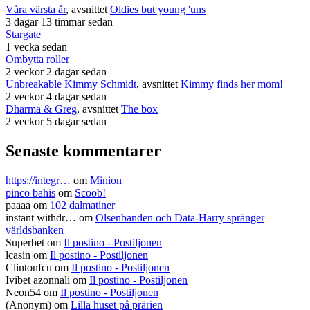
Våra värsta år
, avsnittet
Oldies but young 'uns
3 dagar 13 timmar sedan
Stargate
1 vecka sedan
Ombytta roller
2 veckor 2 dagar sedan
Unbreakable Kimmy Schmidt
, avsnittet
Kimmy finds her mom!
2 veckor 4 dagar sedan
Dharma & Greg
, avsnittet
The box
2 veckor 5 dagar sedan
Senaste kommentarer
https://integr…
om
Minion
pinco bahis
om
Scoob!
paaaa
om
102 dalmatiner
instant withdr…
om
Olsenbanden och Data-Harry spränger
världsbanken
Superbet
om
Il postino - Postiljonen
lcasin
om
Il postino - Postiljonen
Clintonfcu
om
Il postino - Postiljonen
Ivibet azonnali
om
Il postino - Postiljonen
Neon54
om
Il postino - Postiljonen
(Anonym) om
Lilla huset på prärien