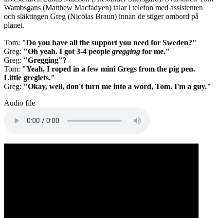
Wambsgans (Matthew Macfadyen) talar i telefon med assistenten
och släktingen Greg (Nicolas Braun) innan de stiger ombord på
planet.
Tom:
"Do you have all the support you need for Sweden?"
Greg:
"Oh yeah. I got 3-4 people
gregging
for me."
Greg:
"Gregging"?
Tom:
"Yeah, I roped in a few mini Gregs from the pig pen.
Little greglets."
Greg:
"Okay, well, don't turn me into a word, Tom. I'm a guy."
Audio file