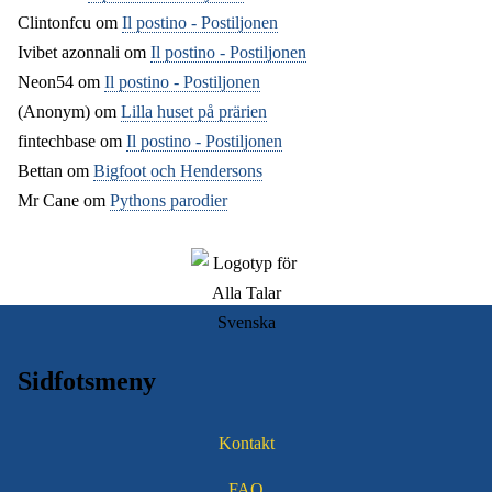
Clintonfcu
om
Il postino - Postiljonen
Ivibet azonnali
om
Il postino - Postiljonen
Neon54
om
Il postino - Postiljonen
(Anonym) om
Lilla huset på prärien
fintechbase
om
Il postino - Postiljonen
Bettan
om
Bigfoot och Hendersons
Mr Cane
om
Pythons parodier
Sidfotsmeny
Kontakt
FAQ