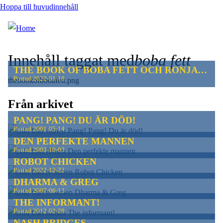
Hoppa till huvudinnehåll
Innehåll taggat med
boba fett
THE BOOK OF BOBA FETT OCH RONJA RÖVARDOTTER
Postad
2022-01-18
thebookofbobafett.png
Från arkivet
PANG! PANG! DU ÄR DÖD!
Postad
2001-05-14
DEN PERFEKTE MANNEN
Postad
2003-10-03
ROBOT CHICKEN
Postad
2022-12-22
DHARMA & GREG
Postad
2007-06-13
THE INFORMANT!
Postad
2012-02-28
NASH BRIDGES