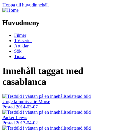
Hoppa till huvudinnehåll
Huvudmeny
Filmer
TV-serier
Artiklar
Sök
Tipsa!
Innehåll taggat med
casablanca
Unge kommissarie Morse
Postad
2014-03-07
Parker Lewis
Postad
2013-04-02