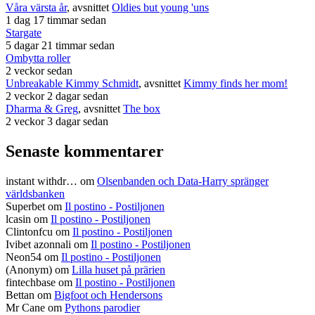
Våra värsta år
, avsnittet
Oldies but young 'uns
1 dag 17 timmar sedan
Stargate
5 dagar 21 timmar sedan
Ombytta roller
2 veckor sedan
Unbreakable Kimmy Schmidt
, avsnittet
Kimmy finds her mom!
2 veckor 2 dagar sedan
Dharma & Greg
, avsnittet
The box
2 veckor 3 dagar sedan
Senaste kommentarer
instant withdr…
om
Olsenbanden och Data-Harry spränger
världsbanken
Superbet
om
Il postino - Postiljonen
lcasin
om
Il postino - Postiljonen
Clintonfcu
om
Il postino - Postiljonen
Ivibet azonnali
om
Il postino - Postiljonen
Neon54
om
Il postino - Postiljonen
(Anonym) om
Lilla huset på prärien
fintechbase
om
Il postino - Postiljonen
Bettan
om
Bigfoot och Hendersons
Mr Cane
om
Pythons parodier