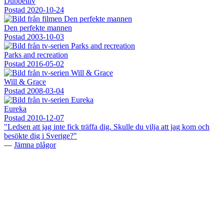
Dubbelliv
Postad
2020-10-24
Den perfekte mannen
Postad
2003-10-03
Parks and recreation
Postad
2016-05-02
Will & Grace
Postad
2008-03-04
Eureka
Postad
2010-12-07
"Ledsen att jag inte fick träffa dig. Skulle du vilja att jag kom och
besökte dig i Sverige?"
—
Jämna plågor