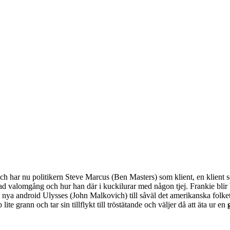
har nu politikern Steve Marcus (Ben Masters) som klient, en klient so
ckad valomgång och hur han där i kuckilurar med någon tjej. Frankie b
s nya android Ulysses (John Malkovich) till såväl det amerikanska fol
ite grann och tar sin tillflykt till tröstätande och väljer då att äta ur en