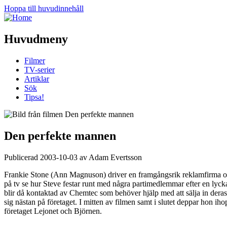
Hoppa till huvudinnehåll
Huvudmeny
Filmer
TV-serier
Artiklar
Sök
Tipsa!
Den perfekte mannen
Publicerad 2003-10-03 av Adam Evertsson
Frankie Stone (Ann Magnuson) driver en framgångsrik reklamfirma och 
på tv se hur Steve festar runt med några partimedlemmar efter en ly
blir då kontaktad av Chemtec som behöver hjälp med att sälja in dera
sig nästan på företaget. I mitten av filmen samt i slutet deppar hon ihop l
företaget Lejonet och Björnen.