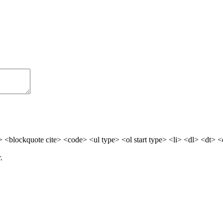
> <blockquote cite> <code> <ul type> <ol start type> <li> <dl> <dt> 
.