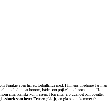
m Frankie även har ett förhållande med. I filmens inledning får man
lir bränd och dumpar honom, både som pojkvän och som klient. Hon
ket som amerikanska kongressen. Hon antar erbjudandet och bosätter
glassburk som heter Frusen glädje
, en glass som kommer från