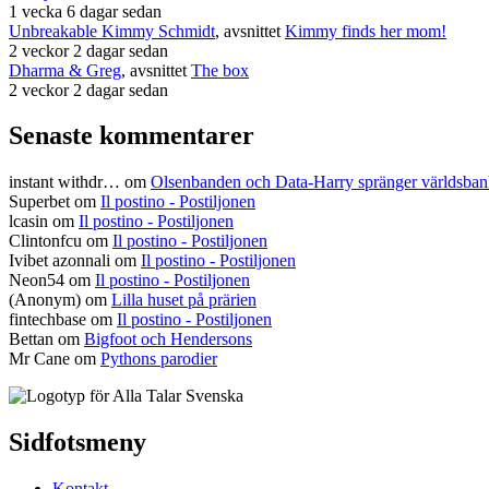
1 vecka 6 dagar sedan
Unbreakable Kimmy Schmidt
, avsnittet
Kimmy finds her mom!
2 veckor 2 dagar sedan
Dharma & Greg
, avsnittet
The box
2 veckor 2 dagar sedan
Senaste kommentarer
instant withdr…
om
Olsenbanden och Data-Harry spränger världsba
Superbet
om
Il postino - Postiljonen
lcasin
om
Il postino - Postiljonen
Clintonfcu
om
Il postino - Postiljonen
Ivibet azonnali
om
Il postino - Postiljonen
Neon54
om
Il postino - Postiljonen
(Anonym) om
Lilla huset på prärien
fintechbase
om
Il postino - Postiljonen
Bettan
om
Bigfoot och Hendersons
Mr Cane
om
Pythons parodier
Sidfotsmeny
Kontakt