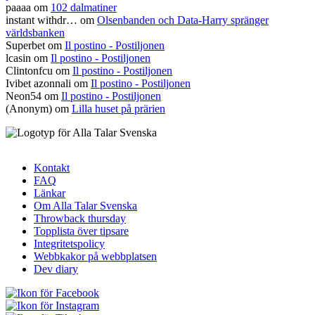
paaaa
om
102 dalmatiner
instant withdr…
om
Olsenbanden och Data-Harry spränger
världsbanken
Superbet
om
Il postino - Postiljonen
lcasin
om
Il postino - Postiljonen
Clintonfcu
om
Il postino - Postiljonen
Ivibet azonnali
om
Il postino - Postiljonen
Neon54
om
Il postino - Postiljonen
(Anonym) om
Lilla huset på prärien
Kontakt
FAQ
Sidfotsmeny
Länkar
Om Alla Talar Svenska
Throwback thursday
Topplista över tipsare
Integritetspolicy
Webbkakor på webbplatsen
Dev diary