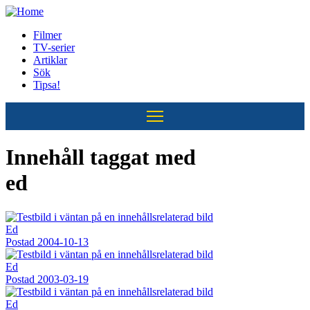
Hoppa
till
Filmer
huvudinnehåll
TV-serier
Huvudmeny
Artiklar
Sök
Tipsa!
Innehåll taggat med
ed
Ed
Postad
2004-10-13
Ed
Postad
2003-03-19
Ed