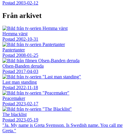
Postad
2003-02-12
Från arkivet
Hemma värst
Postad
2002-10-31
Pantertanter
Postad
2008-01-25
Olsen-Banden deruda
Postad
2017-04-03
Last man standing
Postad
2022-11-18
Peacemaker
Postad
2023-02-17
The blacklist
Postad
2023-05-19
"Ja. My name is Greta Svensson. Is Swedish name. You call me
Greta."