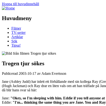
Hoppa till huvudinnehåll
Huvudmeny
Filmer
TV-serier
Artiklar
Sök
Tipsa!
Trogen tjur sökes
Publicerad 2003-10-17 av Adam Evertsson
Jane (Ashley Judd) har inlett ett förhållande med sin kollega Ray (Gre
(Hugh Jackman) och Ray drar en liten vals om att han träffade på Jane 
då blir hans svar så här:
Jane:
"Okey, so I'm sleeping with him. Eddie if you tell anyone a
Eddie:
"I'm... thinking the same thing you are Jane. You and Ray