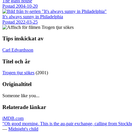
The glass house
Postad
2004-10-20
It's always sunny in Philadelphia
Postad
2022-03-25
Tips inskickat av
Carl Edvardsson
Titel och år
Trogen tjur sökes
(2001)
Originaltitel
Someone like you...
Relaterade länkar
iMDB.com
"Oh good morning. This is the au-pair exchange, calling from Stockh
—
Midnight's child