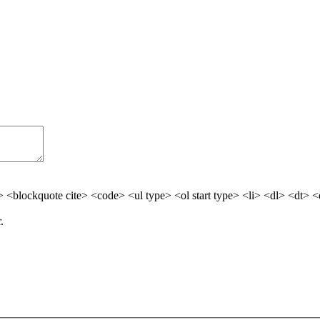
> <blockquote cite> <code> <ul type> <ol start type> <li> <dl> <dt> 
.