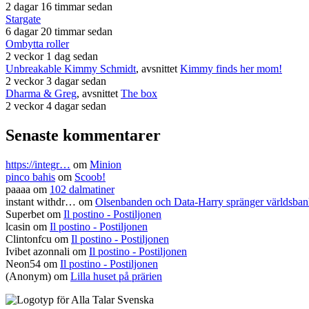
2 dagar 16 timmar sedan
Stargate
6 dagar 20 timmar sedan
Ombytta roller
2 veckor 1 dag sedan
Unbreakable Kimmy Schmidt
, avsnittet
Kimmy finds her mom!
2 veckor 3 dagar sedan
Dharma & Greg
, avsnittet
The box
2 veckor 4 dagar sedan
Senaste kommentarer
https://integr…
om
Minion
pinco bahis
om
Scoob!
paaaa
om
102 dalmatiner
instant withdr…
om
Olsenbanden och Data-Harry spränger världsba
Superbet
om
Il postino - Postiljonen
lcasin
om
Il postino - Postiljonen
Clintonfcu
om
Il postino - Postiljonen
Ivibet azonnali
om
Il postino - Postiljonen
Neon54
om
Il postino - Postiljonen
(Anonym) om
Lilla huset på prärien