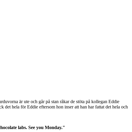
urduvorna är ute och går på stan råkar de stöta på kollegan Eddie
 det hela för Eddie eftersom hon inser att han har fattat det hela och
chocolate labs. See you Monday."