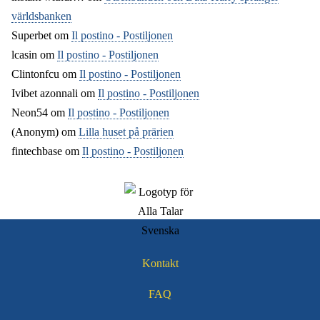
världsbanken
Superbet
om
Il postino - Postiljonen
lcasin
om
Il postino - Postiljonen
Clintonfcu
om
Il postino - Postiljonen
Ivibet azonnali
om
Il postino - Postiljonen
Neon54
om
Il postino - Postiljonen
(Anonym) om
Lilla huset på prärien
fintechbase
om
Il postino - Postiljonen
Kontakt
Sidfotsmeny
FAQ