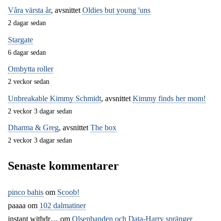
Våra värsta år
, avsnittet
Oldies but young 'uns
2 dagar sedan
Stargate
6 dagar sedan
Ombytta roller
2 veckor sedan
Unbreakable Kimmy Schmidt
, avsnittet
Kimmy finds her mom!
2 veckor 3 dagar sedan
Dharma & Greg
, avsnittet
The box
2 veckor 3 dagar sedan
Senaste kommentarer
pinco bahis
om
Scoob!
paaaa
om
102 dalmatiner
instant withdr…
om
Olsenbanden och Data-Harry spränger