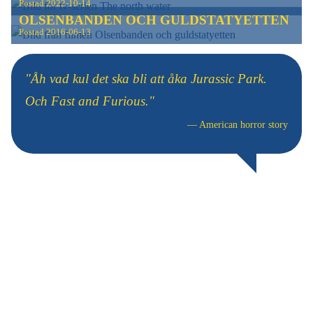
Postad
2022-10-14
OLSENBANDEN OCH GULDSTATYETTEN
Postad
2016-06-13
"Åh vad kul det ska bli att åka Jurassic Park.
Och Fast and Furious."
—
American horror story