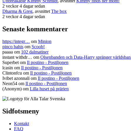
Unbreakable Kimmy Schmidt
, avsnittet
Kimmy finds her mom!
2 veckor 4 dagar sedan
Dharma & Greg
, avsnittet
The box
2 veckor 4 dagar sedan
Senaste kommentarer
https://integr…
om
Minion
pinco bahis
om
Scoob!
paaaa
om
102 dalmatiner
instant withdr…
om
Olsenbanden och Data-Harry spränger världsba
Superbet
om
Il postino - Postiljonen
lcasin
om
Il postino - Postiljonen
Clintonfcu
om
Il postino - Postiljonen
Ivibet azonnali
om
Il postino - Postiljonen
Neon54
om
Il postino - Postiljonen
(Anonym) om
Lilla huset på prärien
Sidfotsmeny
Kontakt
FAQ