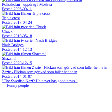
Polisskolan - uppdrag i Moskva
Postad
2006-09-11
Triple cross
Postad
2017-04-24
Chuck
Postad
2010-05-18
Nash Bridges
Postad
2014-12-13
Shazam!
Postad
2020-12-15
Zazie - Flickan som gör vad som faller henne in
Postad
2014-01-07
"The Swedish Nazi? He never has good news."
—
Funny people