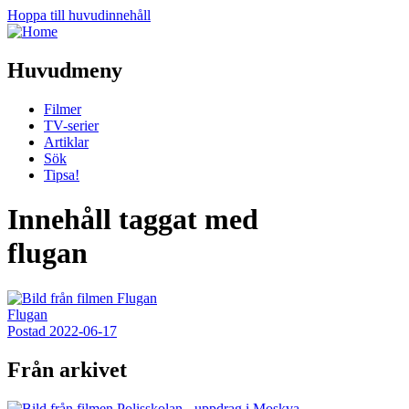
Hoppa till huvudinnehåll
Huvudmeny
Filmer
TV-serier
Artiklar
Sök
Tipsa!
Innehåll taggat med
flugan
Flugan
Postad
2022-06-17
Från arkivet