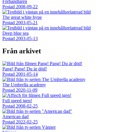
Förhandlaren
Postad
2008-09-22
The great white hype
Postad
2003-05-21
Deep blue sea
Postad
2003-05-13
Från arkivet
Pang! Pang! Du är död!
Postad
2001-05-14
The Umbrella academy
Postad
2020-11-09
Full speed igen!
Postad
2008-02-25
American dad
Postad
2022-02-25