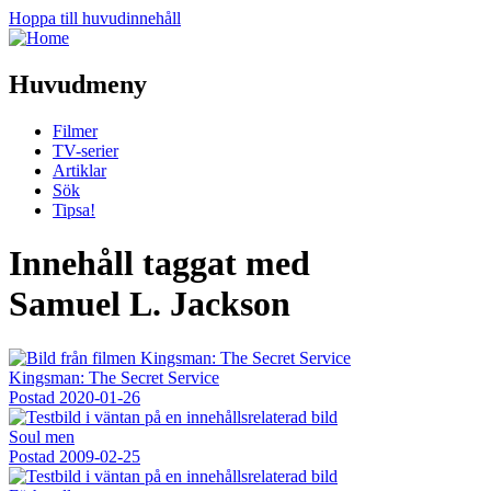
Hoppa till huvudinnehåll
Huvudmeny
Filmer
TV-serier
Artiklar
Sök
Tipsa!
Innehåll taggat med
Samuel L. Jackson
Kingsman: The Secret Service
Postad
2020-01-26
Soul men
Postad
2009-02-25