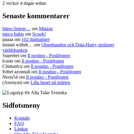
2 veckor 4 dagar sedan
Senaste kommentarer
https://integr…
om
Minion
pinco bahis
om
Scoob!
paaaa
om
102 dalmatiner
instant withdr…
om
Olsenbanden och Data-Harry spränger
världsbanken
Superbet
om
Il postino - Postiljonen
lcasin
om
Il postino - Postiljonen
Clintonfcu
om
Il postino - Postiljonen
Ivibet azonnali
om
Il postino - Postiljonen
Neon54
om
Il postino - Postiljonen
(Anonym) om
Lilla huset på prärien
Sidfotsmeny
Kontakt
FAQ
Länkar