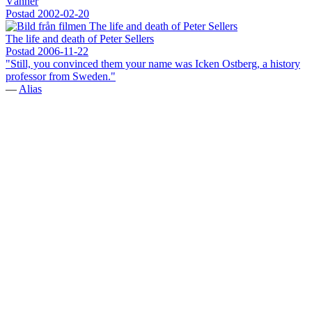
Vänner
Postad
2002-02-20
The life and death of Peter Sellers
Postad
2006-11-22
"Still, you convinced them your name was Icken Ostberg, a history
professor from Sweden."
—
Alias