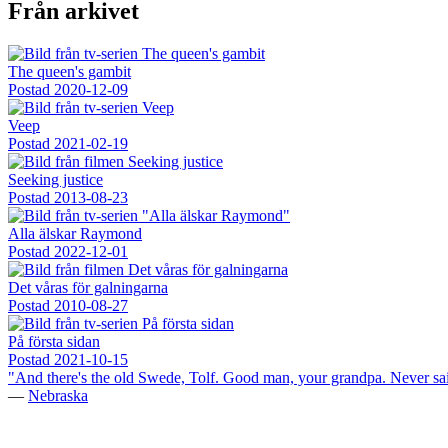
Från arkivet
The queen's gambit
Postad
2020-12-09
Veep
Postad
2021-02-19
Seeking justice
Postad
2013-08-23
Alla älskar Raymond
Postad
2022-12-01
Det våras för galningarna
Postad
2010-08-27
På första sidan
Postad
2021-10-15
"And there's the old Swede, Tolf. Good man, your grandpa. Never sa
—
Nebraska