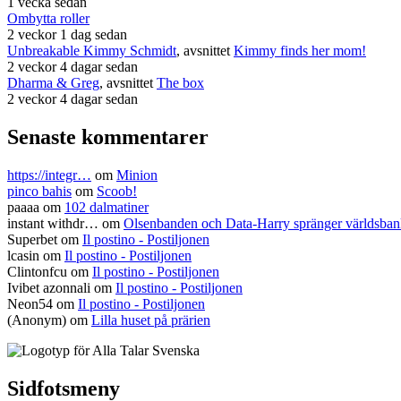
1 vecka sedan
Ombytta roller
2 veckor 1 dag sedan
Unbreakable Kimmy Schmidt
, avsnittet
Kimmy finds her mom!
2 veckor 4 dagar sedan
Dharma & Greg
, avsnittet
The box
2 veckor 4 dagar sedan
Senaste kommentarer
https://integr…
om
Minion
pinco bahis
om
Scoob!
paaaa
om
102 dalmatiner
instant withdr…
om
Olsenbanden och Data-Harry spränger världsba
Superbet
om
Il postino - Postiljonen
lcasin
om
Il postino - Postiljonen
Clintonfcu
om
Il postino - Postiljonen
Ivibet azonnali
om
Il postino - Postiljonen
Neon54
om
Il postino - Postiljonen
(Anonym) om
Lilla huset på prärien
Sidfotsmeny