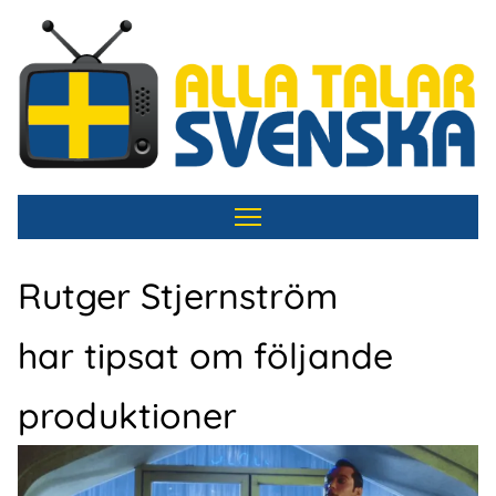
Hoppa
till
huvudinnehåll
Rutger Stjernström
har tipsat om följande
produktioner