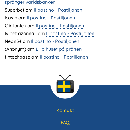
spränger världsbanken
Superbet
om
Il postino - Postiljonen
lcasin
om
Il postino - Postiljonen
Clintonfcu
om
Il postino - Postiljonen
Ivibet azonnali
om
Il postino - Postiljonen
Neon54
om
Il postino - Postiljonen
(Anonym) om
Lilla huset på prärien
fintechbase
om
Il postino - Postiljonen
Kontakt
Sidfotsmeny
FAQ