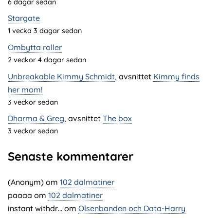
6 dagar sedan
Stargate
1 vecka 3 dagar sedan
Ombytta roller
2 veckor 4 dagar sedan
Unbreakable Kimmy Schmidt
, avsnittet
Kimmy finds
her mom!
3 veckor sedan
Dharma & Greg
, avsnittet
The box
3 veckor sedan
Senaste kommentarer
(Anonym) om
102 dalmatiner
paaaa
om
102 dalmatiner
instant withdr…
om
Olsenbanden och Data-Harry