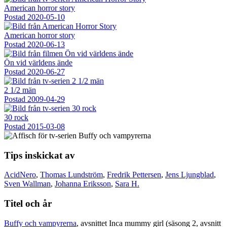
American horror story
Postad
2020-05-10
American horror story
Postad
2020-06-13
Ön vid världens ände
Postad
2020-06-27
2 1/2 män
Postad
2009-04-29
30 rock
Postad
2015-03-08
Tips inskickat av
AcidNero
,
Thomas Lundström
,
Fredrik Pettersen
,
Jens Ljungblad
,
Sven Wallman
,
Johanna Eriksson
,
Sara H.
Titel och år
Buffy och vampyrerna
, avsnittet Inca mummy girl (säsong 2, avsnitt