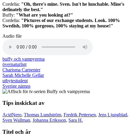
Cordelia:
"Oh, there's mine. Sven. Isn't he lunchable. Mine's
definately the best."
Buffy:
"What are you looking at?"
Cordelia:
"Pictures of our exchange students. Look. 100%
Swedish, 100% gorgeous, 100% staying at my house!"
Audio file
buffy och vampyrerna
övernaturligt
Charisma Carpenter
Sarah Michelle Gellar
utbytestudent
Sverige nämns
Tips inskickat av
AcidNero
,
Thomas Lundström
,
Fredrik Pettersen
,
Jens Ljungblad
,
Sven Wallman
,
Johanna Eriksson
,
Sara H.
Titel och år