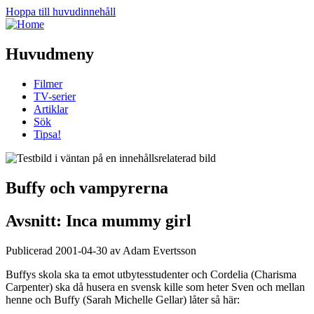
Hoppa till huvudinnehåll
Huvudmeny
Filmer
TV-serier
Artiklar
Sök
Tipsa!
Buffy och vampyrerna
Avsnitt: Inca mummy girl
Publicerad 2001-04-30 av Adam Evertsson
Buffys skola ska ta emot utbytesstudenter och Cordelia (Charisma
Carpenter) ska då husera en svensk kille som heter Sven och mellan
henne och Buffy (Sarah Michelle Gellar) låter så här: