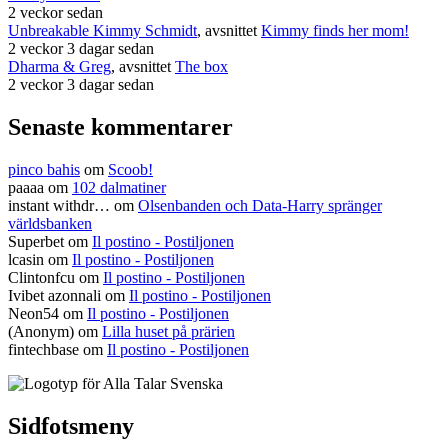
2 veckor sedan
Unbreakable Kimmy Schmidt
, avsnittet
Kimmy finds her mom!
2 veckor 3 dagar sedan
Dharma & Greg
, avsnittet
The box
2 veckor 3 dagar sedan
Senaste kommentarer
pinco bahis
om
Scoob!
paaaa
om
102 dalmatiner
instant withdr…
om
Olsenbanden och Data-Harry spränger
världsbanken
Superbet
om
Il postino - Postiljonen
lcasin
om
Il postino - Postiljonen
Clintonfcu
om
Il postino - Postiljonen
Ivibet azonnali
om
Il postino - Postiljonen
Neon54
om
Il postino - Postiljonen
(Anonym) om
Lilla huset på prärien
fintechbase
om
Il postino - Postiljonen
Sidfotsmeny