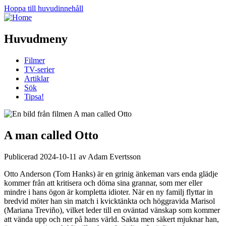
Hoppa till huvudinnehåll
Huvudmeny
Filmer
TV-serier
Artiklar
Sök
Tipsa!
A man called Otto
Publicerad 2024-10-11 av Adam Evertsson
Otto Anderson (Tom Hanks) är en grinig änkeman vars enda glädje
kommer från att kritisera och döma sina grannar, som mer eller
mindre i hans ögon är kompletta idioter. När en ny familj flyttar in
bredvid möter han sin match i kvicktänkta och höggravida Marisol
(Mariana Treviño), vilket leder till en oväntad vänskap som kommer
att vända upp och ner på hans värld. Sakta men säkert mjuknar han,