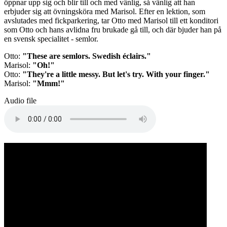
öppnar upp sig och blir till och med vänlig, så vänlig att han
erbjuder sig att övningsköra med Marisol. Efter en lektion, som
avslutades med fickparkering, tar Otto med Marisol till ett konditori
som Otto och hans avlidna fru brukade gå till, och där bjuder han på
en svensk specialitet - semlor.
Otto:
"These are semlors. Swedish éclairs."
Marisol:
"Oh!"
Otto:
"They're a little messy. But let's try. With your finger."
Marisol:
"Mmm!"
Audio file