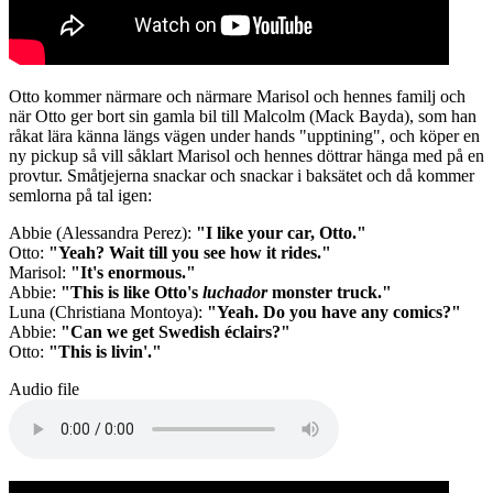
Otto kommer närmare och närmare Marisol och hennes familj och
när Otto ger bort sin gamla bil till Malcolm (Mack Bayda), som han
råkat lära känna längs vägen under hands "upptining", och köper en
ny pickup så vill såklart Marisol och hennes döttrar hänga med på en
provtur. Småtjejerna snackar och snackar i baksätet och då kommer
semlorna på tal igen:
Abbie (Alessandra Perez):
"I like your car, Otto."
Otto:
"Yeah? Wait till you see how it rides."
Marisol:
"It's enormous."
Abbie:
"This is like Otto's
luchador
monster truck."
Luna (Christiana Montoya):
"Yeah. Do you have any comics?"
Abbie:
"Can we get Swedish éclairs?"
Otto:
"This is livin'."
Audio file