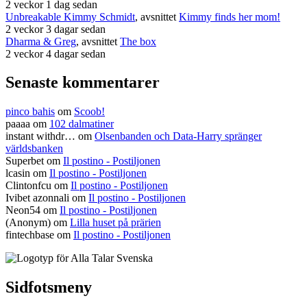
2 veckor 1 dag sedan
Unbreakable Kimmy Schmidt
, avsnittet
Kimmy finds her mom!
2 veckor 3 dagar sedan
Dharma & Greg
, avsnittet
The box
2 veckor 4 dagar sedan
Senaste kommentarer
pinco bahis
om
Scoob!
paaaa
om
102 dalmatiner
instant withdr…
om
Olsenbanden och Data-Harry spränger
världsbanken
Superbet
om
Il postino - Postiljonen
lcasin
om
Il postino - Postiljonen
Clintonfcu
om
Il postino - Postiljonen
Ivibet azonnali
om
Il postino - Postiljonen
Neon54
om
Il postino - Postiljonen
(Anonym) om
Lilla huset på prärien
fintechbase
om
Il postino - Postiljonen
Sidfotsmeny