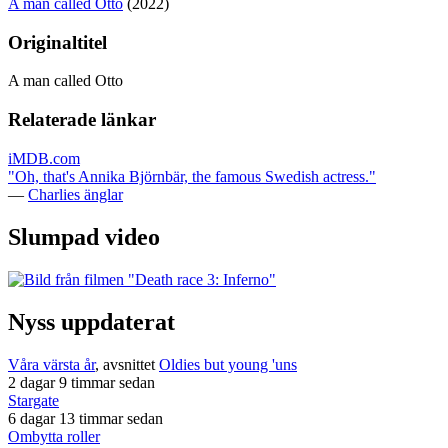
A man called Otto
(2022)
Originaltitel
A man called Otto
Relaterade länkar
iMDB.com
"Oh, that's Annika Björnbär, the famous Swedish actress."
—
Charlies änglar
Slumpad video
Nyss uppdaterat
Våra värsta år
, avsnittet
Oldies but young 'uns
2 dagar 9 timmar sedan
Stargate
6 dagar 13 timmar sedan
Ombytta roller