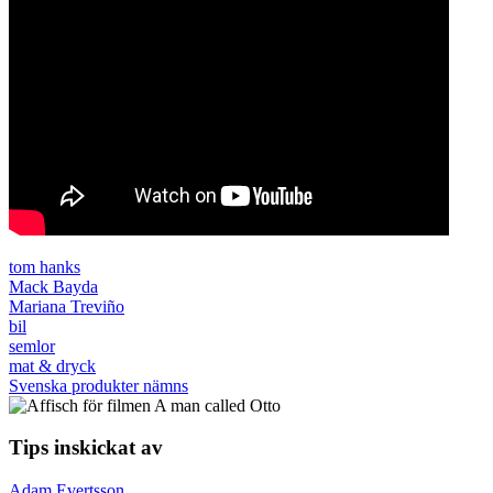
tom hanks
Mack Bayda
Mariana Treviño
bil
semlor
mat & dryck
Svenska produkter nämns
Tips inskickat av
Adam Evertsson