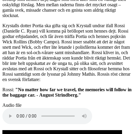
oskyldigt förslag. Men mellan raderna finns det mycket osagt –
gamla svek, missade chanser och en gnista som aldrig riktigt
slocknat.
Krystalls dotter Portia ska gifta sig och Krystall undrar ifall Rossi
(Danielle C. Ryan) vill komma på bröllopet som hennes dejt. Rossi
godtar erbjudandet, och får även träffa Portia och hennes pojkvän
Wick Rollins (Bobby Campo). Rossi inser snabbt att det är något
snett med Wick, och efter lite letande i polisfilerna kommer det fram
att han är en sol-och-vårare samt misshandlare. Rossi kliver in, och
räddar Portia från ett äktenskap som kunde blivit riktigt hemskt. Det
blir inte helt uppskattat av de unga tu, på olika sätt, och avsnittet
avslutas med att Rossi och Krystall sitter och filosoferar hemma hos
Rossi samtidigt som de lyssnar på Johnny Mathis. Rossis röst citerar
en svensk författare:
Rossi:
"No matter how far we travel, the memories will follow in
the baggage car. - August Strindberg."
Audio file