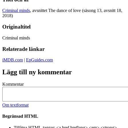
Criminal minds
, avsnittet The dance of love (säsong 13, avsnitt 18,
2018)
Originaltitel
Criminal minds
Relaterade länkar
iMDB.com
|
EpGuides.com
Lägg till ny kommentar
Kommentar
Om textformat
Begränsad HTML
Tillåtna HTML-taggar: <a href hreflang> <em> <strong>