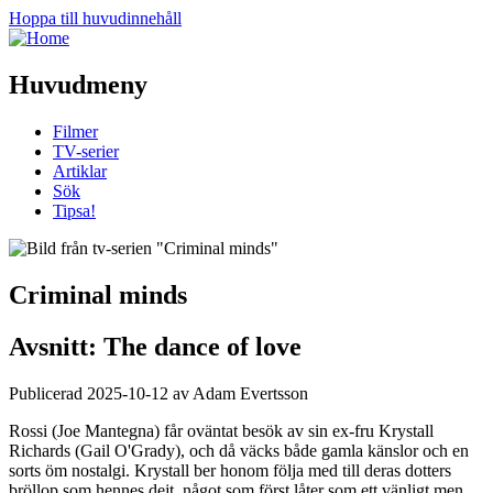
Hoppa till huvudinnehåll
Huvudmeny
Filmer
TV-serier
Artiklar
Sök
Tipsa!
Criminal minds
Avsnitt: The dance of love
Publicerad 2025-10-12 av Adam Evertsson
Rossi (Joe Mantegna) får oväntat besök av sin ex-fru Krystall
Richards (Gail O'Grady), och då väcks både gamla känslor och en
sorts öm nostalgi. Krystall ber honom följa med till deras dotters
bröllop som hennes dejt, något som först låter som ett vänligt men