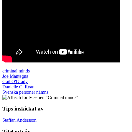
criminal minds
Joe Mantegna
Gail O'Grady
Danielle C. Ryan
Svenska personer nämns
Tips inskickat av
Staffan Andersson
Titel och år