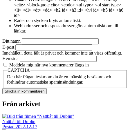
<cite> <blockquote cite> <code> <ul type> <ol start type>
<li> <dl> <dt> <dd> <h2 id> <h3 id> <h4 id> <h5 id> <h6
id>
Rader och stycken bryts automatiskt.
Webbadresser och e-postadresser görs automatiskt om till
länkar.
Ditt namn
E-post
Innehållet i detta fält är privat och kommer inte att visas offentligt.
Hemsida
Meddela mig när nya kommentarer läggs in
CAPTCHA
Den här frågan testar om du är en mänsklig besökare och
förhindrar automatiska spaminsändningar.
Från arkivet
Nattbåt till Dublin
Postad
2022-12-17