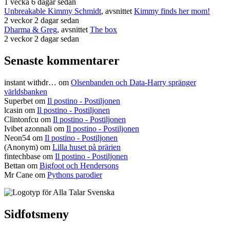
1 vecka 6 dagar sedan
Unbreakable Kimmy Schmidt
, avsnittet
Kimmy finds her mom!
2 veckor 2 dagar sedan
Dharma & Greg
, avsnittet
The box
2 veckor 2 dagar sedan
Senaste kommentarer
instant withdr…
om
Olsenbanden och Data-Harry spränger
världsbanken
Superbet
om
Il postino - Postiljonen
lcasin
om
Il postino - Postiljonen
Clintonfcu
om
Il postino - Postiljonen
Ivibet azonnali
om
Il postino - Postiljonen
Neon54
om
Il postino - Postiljonen
(Anonym) om
Lilla huset på prärien
fintechbase
om
Il postino - Postiljonen
Bettan
om
Bigfoot och Hendersons
Mr Cane
om
Pythons parodier
Sidfotsmeny