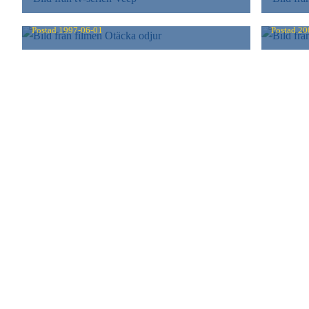
OTÄCKA ODJUR
VÄRL
Postad
1997-06-01
Postad
20