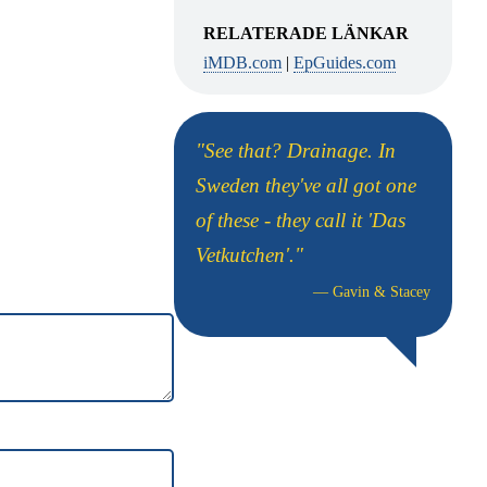
RELATERADE LÄNKAR
iMDB.com
|
EpGuides.com
"See that? Drainage. In
Sweden they've all got one
of these - they call it 'Das
Vetkutchen'."
—
Gavin & Stacey