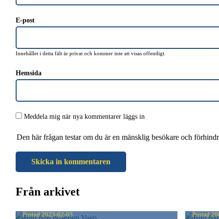
E-post
Innehållet i detta fält är privat och kommer inte att visas offentligt.
Hemsida
Meddela mig när nya kommentarer läggs in
Den här frågan testar om du är en mänsklig besökare och förhind
Från arkivet
VEEP
SIMP
Postad
2023-02-03
Postad
20