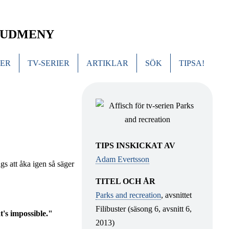
UDMENY
MER
TV-SERIER
ARTIKLAR
SÖK
TIPSA!
TIPS INSKICKAT AV
Adam Evertsson
s att åka igen så säger
TITEL OCH ÅR
Parks and recreation
, avsnittet
Filibuster (säsong 6, avsnitt 6,
t's impossible."
2013)