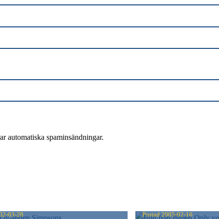
rar automatiska spaminsändningar.
SONS
ONLY YOU
02-03-28
Postad
2005-02-16