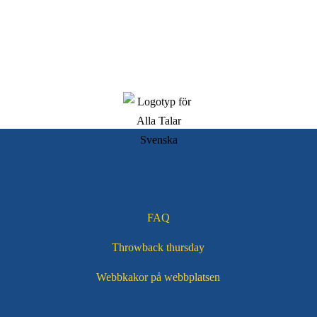
FAQ
Throwback thursday
Webbkakor på webbplatsen