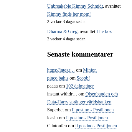
Unbreakable Kimmy Schmidt
, avsnittet
Kimmy finds her mom!
2 veckor 3 dagar sedan
Dharma & Greg
, avsnittet
The box
2 veckor 4 dagar sedan
Senaste kommentarer
https://integr…
om
Minion
pinco bahis
om
Scoob!
paaaa
om
102 dalmatiner
instant withdr…
om
Olsenbanden och
Data-Harry spränger världsbanken
Superbet
om
Il postino - Postiljonen
lcasin
om
Il postino - Postiljonen
Clintonfcu
om
Il postino - Postiljonen