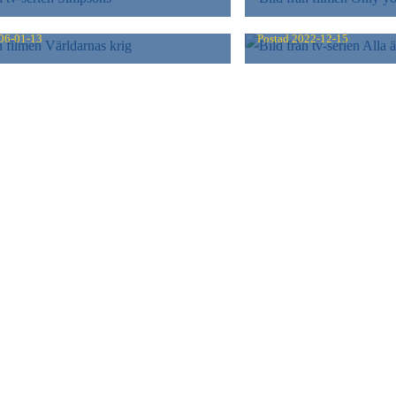
DARNAS KRIG
ALLA ÄLSKAR 
06-01-13
Postad
2022-12-15