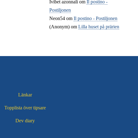
Ivibet azonnali
om
Il postino -
Postiljonen
Neon54
om
Il postino - Postiljonen
(Anonym) om
Lilla huset på prärien
Länkar
Topplista över tipsare
Dev diary