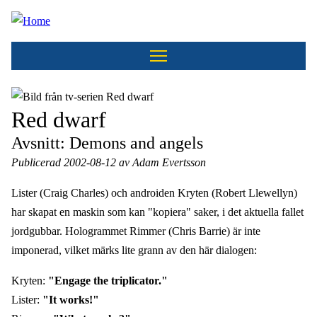
Hoppa
till
huvudinnehåll
Red dwarf
Avsnitt: Demons and angels
Publicerad 2002-08-12 av Adam Evertsson
Lister (Craig Charles) och androiden Kryten (Robert Llewellyn)
har skapat en maskin som kan "kopiera" saker, i det aktuella fallet
jordgubbar. Hologrammet Rimmer (Chris Barrie) är inte
imponerad, vilket märks lite grann av den här dialogen:
Kryten:
"Engage the triplicator."
Lister:
"It works!"