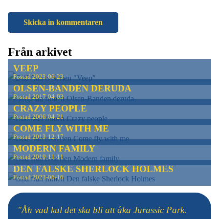
Från arkivet
VEEP
Postad
2023-06-23
OLSEN-BANDEN DERUDA
Postad
2017-04-03
CRAZY PEOPLE
Postad
2006-04-21
COME FLY WITH ME
Postad
2013-12-17
MODERN FAMILY
Postad
2019-11-11
DEN FALSKE SHERLOCK HOLMES
Postad
2023-06-16
"Åh vad kul det ska bli att åka Jurassic Park.