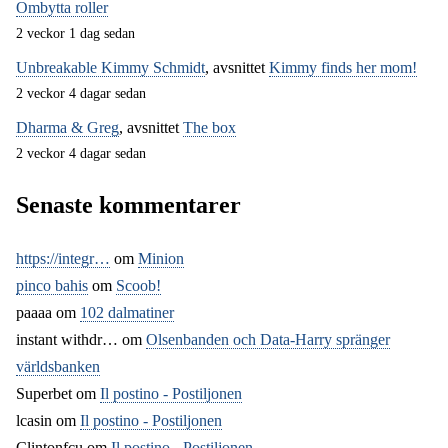
Ombytta roller
2 veckor 1 dag sedan
Unbreakable Kimmy Schmidt
, avsnittet
Kimmy finds her mom!
2 veckor 4 dagar sedan
Dharma & Greg
, avsnittet
The box
2 veckor 4 dagar sedan
Senaste kommentarer
https://integr…
om
Minion
pinco bahis
om
Scoob!
paaaa
om
102 dalmatiner
instant withdr…
om
Olsenbanden och Data-Harry spränger
världsbanken
Superbet
om
Il postino - Postiljonen
lcasin
om
Il postino - Postiljonen
Clintonfcu
om
Il postino - Postiljonen