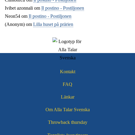
Ivibet azonnali
om
Il postino - Postiljonen
Neon54
om
Il postino - Postiljonen
(Anonym) om
Lilla huset på prärien
Kontakt
Sidfotsmeny
FAQ
Länkar
Om Alla Talar Svenska
Throwback thursday