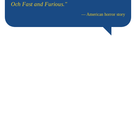
Och Fast and Furious."
—
American horror story