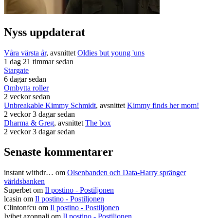
Nyss uppdaterat
Våra värsta år
, avsnittet
Oldies but young 'uns
1 dag 21 timmar sedan
Stargate
6 dagar sedan
Ombytta roller
2 veckor sedan
Unbreakable Kimmy Schmidt
, avsnittet
Kimmy finds her mom!
2 veckor 3 dagar sedan
Dharma & Greg
, avsnittet
The box
2 veckor 3 dagar sedan
Senaste kommentarer
instant withdr…
om
Olsenbanden och Data-Harry spränger
världsbanken
Superbet
om
Il postino - Postiljonen
lcasin
om
Il postino - Postiljonen
Clintonfcu
om
Il postino - Postiljonen
Ivibet azonnali
om
Il postino - Postiljonen