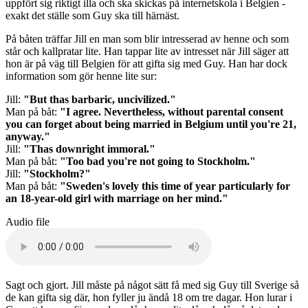
uppfört sig riktigt illa och ska skickas på internetskola i Belgien -
exakt det ställe som Guy ska till härnäst.
På båten träffar Jill en man som blir intresserad av henne och som
står och kallpratar lite. Han tappar lite av intresset när Jill säger att
hon är på väg till Belgien för att gifta sig med Guy. Han har dock
information som gör henne lite sur:
Jill:
"But thas barbaric, uncivilized."
Man på båt:
"I agree. Nevertheless, without parental consent
you can forget about being married in Belgium until you're 21,
anyway."
Jill:
"Thas downright immoral."
Man på båt:
"Too bad you're not going to Stockholm."
Jill:
"Stockholm?"
Man på båt:
"Sweden's lovely this time of year particularly for
an 18-year-old girl with marriage on her mind."
Audio file
Sagt och gjort. Jill måste på något sätt få med sig Guy till Sverige så
de kan gifta sig där, hon fyller ju ändå 18 om tre dagar. Hon lurar i