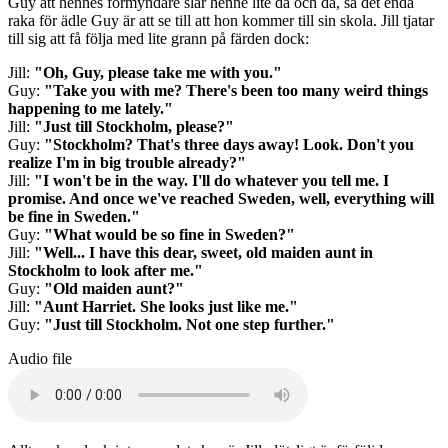
Guy att hennes förmyndare slår henne lite då och då, så det enda
raka för ädle Guy är att se till att hon kommer till sin skola. Jill tjatar
till sig att få följa med lite grann på färden dock:
Jill:
"Oh, Guy, please take me with you."
Guy:
"Take you with me? There's been too many weird things
happening to me lately."
Jill:
"Just till Stockholm, please?"
Guy:
"Stockholm? That's three days away! Look. Don't you
realize I'm in big trouble already?"
Jill:
"I won't be in the way. I'll do whatever you tell me. I
promise. And once we've reached Sweden, well, everything will
be fine in Sweden."
Guy:
"What would be so fine in Sweden?"
Jill:
"Well... I have this dear, sweet, old maiden aunt in
Stockholm to look after me."
Guy:
"Old maiden aunt?"
Jill:
"Aunt Harriet. She looks just like me."
Guy:
"Just till Stockholm. Not one step further."
Audio file