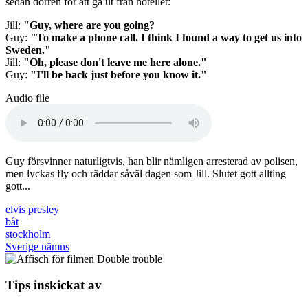
sedan dörren för att gå ut från hotellet:
Jill:
"Guy, where are you going?
Guy:
"To make a phone call. I think I found a way to get us into
Sweden."
Jill:
"Oh, please don't leave me here alone."
Guy:
"I'll be back just before you know it."
Audio file
Guy försvinner naturligtvis, han blir nämligen arresterad av polisen,
men lyckas fly och räddar såväl dagen som Jill. Slutet gott allting
gott...
elvis presley
båt
stockholm
Sverige nämns
Tips inskickat av