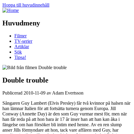
Hoppa till huvudinnehåll
Huvudmeny
Filmer
TV-serier
Artiklar
Sök
Tipsa!
Double trouble
Publicerad 2010-11-09 av Adam Evertsson
Sångaren Guy Lambert (Elvis Presley) får två kvinnor på halsen när
han lämnar Italien för att fortsätta turnera genom Europa. Jill
Conway (Annette Day) är den som Guy vurmar mest för, men när
han får reda på att hon bara är 17 år inser han att han kan åka i
fängelse om han försöker bli intim med henne. Av en ren slump
anser Jills förmyndare att hon, tack vare affären med Guy, har