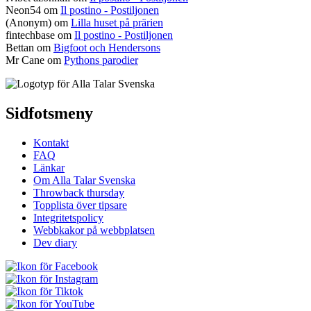
Neon54
om
Il postino - Postiljonen
(Anonym) om
Lilla huset på prärien
fintechbase
om
Il postino - Postiljonen
Bettan
om
Bigfoot och Hendersons
Mr Cane
om
Pythons parodier
Sidfotsmeny
Kontakt
FAQ
Länkar
Om Alla Talar Svenska
Throwback thursday
Topplista över tipsare
Integritetspolicy
Webbkakor på webbplatsen
Dev diary