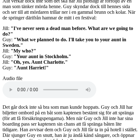
Allt verkar dock inte som det ska när Jill plötsligt är förföljd av en
man som tänker mörda henne. Guy skyndar dock till hennes sida
och ser till att mördaren trillar ner i en gammal brunn och kolar. När
de springer därifrån hamnar de mitt i en festival:
Jill:
"I've never seen a dead man before. What are we going to
do?"
Guy:
"What we planned to do. I'll take you to your aunt in
Sweden."
Jill:
"My who?"
Guy:
"Your aunt in Stockholm."
Jill:
"Oh, yes. Aunt Charlotte."
Guy:
"Aunt Harriet!"
Audio file
Det går dock inte så bra som man kunde hoppats. Guy och Jill har
biljetter ombord på en båt som kaptenen bestämt sig för att spränga
(för att få försäkringspengarna). Men när Guy och Jill inte har sina
boarding pass ser kaptenen sin chans att få spränga båten lite
tidigare. Han avvisar dem och Guy och Jill får ta in på hotell i stället.
Där sjunger Guy en snutt, han är ju ändå känd sångare, och öppnar