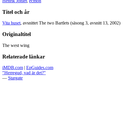
Henrik Jonler
,
ecmon
Titel och år
Vita huset
, avsnittet The two Bartlets (säsong 3, avsnitt 13, 2002)
Originaltitel
The west wing
Relaterade länkar
iMDB.com
|
EpGuides.com
"Herregud, vad är det?"
—
Stargate