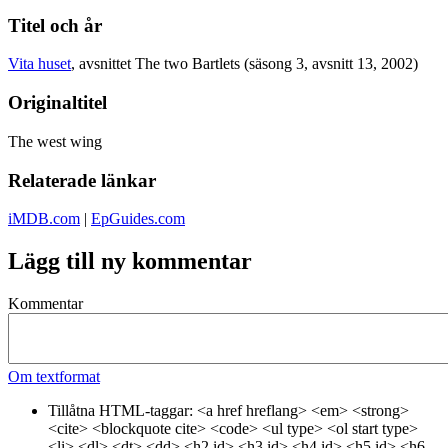
Titel och år
Vita huset
, avsnittet The two Bartlets (säsong 3, avsnitt 13, 2002)
Originaltitel
The west wing
Relaterade länkar
iMDB.com
|
EpGuides.com
Lägg till ny kommentar
Kommentar
Om textformat
Tillåtna HTML-taggar: <a href hreflang> <em> <strong>
<cite> <blockquote cite> <code> <ul type> <ol start type>
<li> <dl> <dt> <dd> <h2 id> <h3 id> <h4 id> <h5 id> <h6