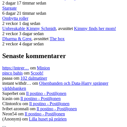
2 dagar 17 timmar sedan
Stargate
6 dagar 21 timmar sedan
Ombytta roller
2 veckor 1 dag sedan
Unbreakable Kimmy Schmidt
, avsnittet
Kimmy finds her mom!
2 veckor 3 dagar sedan
Dharma & Greg
, avsnittet
The box
2 veckor 4 dagar sedan
Senaste kommentarer
https://integr…
om
Minion
pinco bahis
om
Scoob!
paaaa
om
102 dalmatiner
instant withdr…
om
Olsenbanden och Data-Harry spränger
världsbanken
Superbet
om
Il postino - Postiljonen
lcasin
om
Il postino - Postiljonen
Clintonfcu
om
Il postino - Postiljonen
Ivibet azonnali
om
Il postino - Postiljonen
Neon54
om
Il postino - Postiljonen
(Anonym) om
Lilla huset på prärien