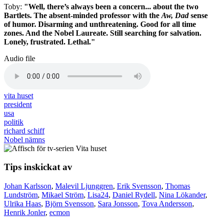
Toby:
"Well, there’s always been a concern... about the two
Bartlets. The absent-minded professor with the
Aw, Dad
sense
of humor. Disarming and unthreatening. Good for all time
zones. And the Nobel Laureate. Still searching for salvation.
Lonely, frustrated. Lethal."
Audio file
vita huset
president
usa
politik
richard schiff
Nobel nämns
Tips inskickat av
Johan Karlsson
,
Malevil Ljunggren
,
Erik Svensson
,
Thomas
Lundström
,
Mikael Ström
,
Lisa24
,
Daniel Rydell
,
Nina Lökander
,
Ulrika Haas
,
Björn Svensson
,
Sara Jonsson
,
Tova Andersson
,
Henrik Jonler
,
ecmon