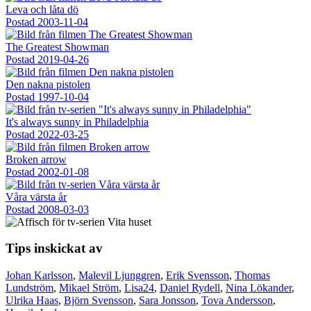
Leva och låta dö
Postad
2003-11-04
The Greatest Showman
Postad
2019-04-26
Den nakna pistolen
Postad
1997-10-04
It's always sunny in Philadelphia
Postad
2022-03-25
Broken arrow
Postad
2002-01-08
Våra värsta år
Postad
2008-03-03
Tips inskickat av
Johan Karlsson
,
Malevil Ljunggren
,
Erik Svensson
,
Thomas
Lundström
,
Mikael Ström
,
Lisa24
,
Daniel Rydell
,
Nina Lökander
,
Ulrika Haas
,
Björn Svensson
,
Sara Jonsson
,
Tova Andersson
,