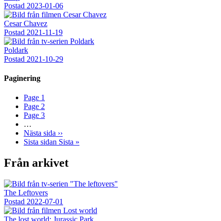
Postad
2023-01-06
Cesar Chavez
Postad
2021-11-19
Poldark
Postad
2021-10-29
Paginering
Page
1
Page
2
Page
3
…
Nästa sida
››
Sista sidan
Sista »
Från arkivet
The Leftovers
Postad
2022-07-01
The lost world: Jurassic Park