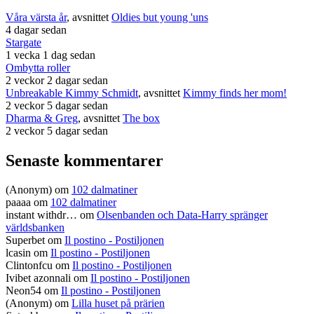
Våra värsta år
, avsnittet
Oldies but young 'uns
4 dagar sedan
Stargate
1 vecka 1 dag sedan
Ombytta roller
2 veckor 2 dagar sedan
Unbreakable Kimmy Schmidt
, avsnittet
Kimmy finds her mom!
2 veckor 5 dagar sedan
Dharma & Greg
, avsnittet
The box
2 veckor 5 dagar sedan
Senaste kommentarer
(Anonym) om
102 dalmatiner
paaaa
om
102 dalmatiner
instant withdr…
om
Olsenbanden och Data-Harry spränger
världsbanken
Superbet
om
Il postino - Postiljonen
lcasin
om
Il postino - Postiljonen
Clintonfcu
om
Il postino - Postiljonen
Ivibet azonnali
om
Il postino - Postiljonen
Neon54
om
Il postino - Postiljonen
(Anonym) om
Lilla huset på prärien