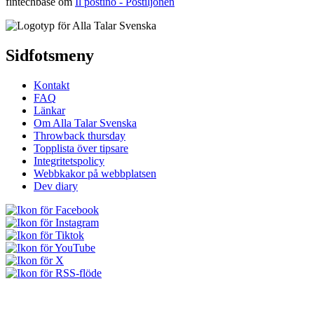
fintechbase
om
Il postino - Postiljonen
Sidfotsmeny
Kontakt
FAQ
Länkar
Om Alla Talar Svenska
Throwback thursday
Topplista över tipsare
Integritetspolicy
Webbkakor på webbplatsen
Dev diary