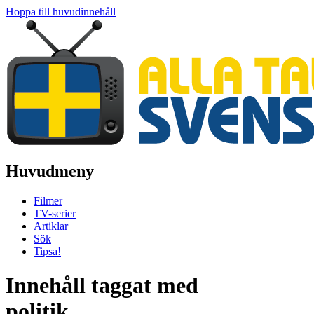
Hoppa till huvudinnehåll
Huvudmeny
Filmer
TV-serier
Artiklar
Sök
Tipsa!
Innehåll taggat med
politik