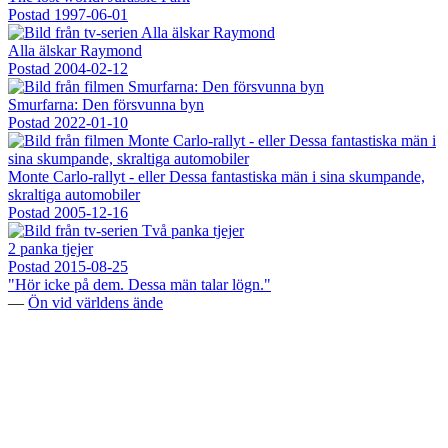
Postad
1997-06-01
Alla älskar Raymond
Postad
2004-02-12
Smurfarna: Den försvunna byn
Postad
2022-01-10
Monte Carlo-rallyt - eller Dessa fantastiska män i sina skumpande,
skraltiga automobiler
Postad
2005-12-16
2 panka tjejer
Postad
2015-08-25
"Hör icke på dem. Dessa män talar lögn."
—
Ön vid världens ände