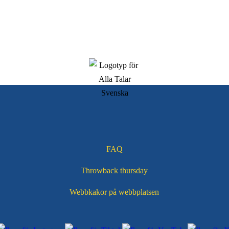
FAQ
Throwback thursday
Webbkakor på webbplatsen