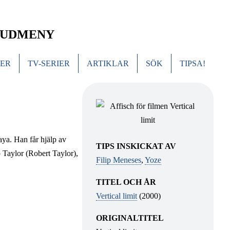
UDMENY
MER
TV-SERIER
ARTIKLAR
SÖK
TIPSA!
aya. Han får hjälp av
TIPS INSKICKAT AV
p Taylor (Robert Taylor),
Filip Meneses
,
Yoze
TITEL OCH ÅR
Vertical limit
(2000)
ORIGINALTITEL