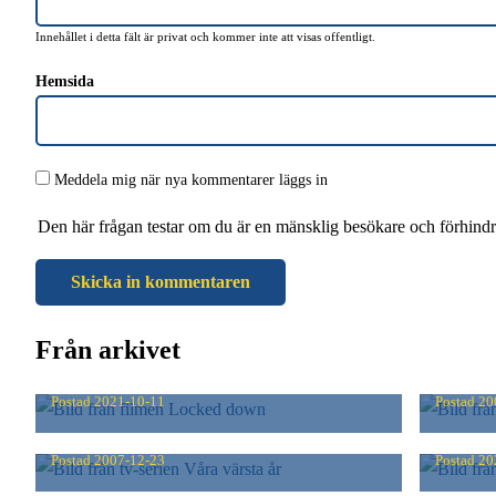
Innehållet i detta fält är privat och kommer inte att visas offentligt.
Hemsida
Meddela mig när nya kommentarer läggs in
Den här frågan testar om du är en mänsklig besökare och förhind
Från arkivet
LOCKED DOWN
SEIN
Postad
2021-10-11
Postad
20
VÅRA VÄRSTA ÅR
MIN 
Postad
2007-12-23
Postad
20