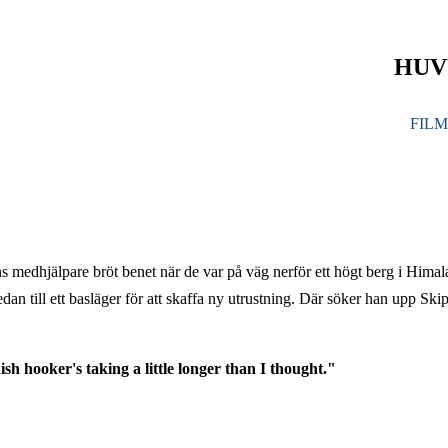
HUV
FIL
s medhjälpare bröt benet när de var på väg nerför ett högt berg i Himal
dan till ett basläger för att skaffa ny utrustning. Där söker han upp Ski
sh hooker's taking a little longer than I thought."