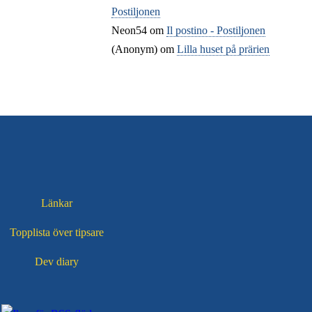
Postiljonen
Neon54
om
Il postino - Postiljonen
(Anonym) om
Lilla huset på prärien
Länkar
Topplista över tipsare
Dev diary