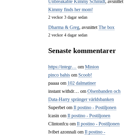
Unbreakable Kimmy Schmidt
, avsnittet
Kimmy finds her mom!
2 veckor 3 dagar sedan
Dharma & Greg
, avsnittet
The box
2 veckor 4 dagar sedan
Senaste kommentarer
https://integr…
om
Minion
pinco bahis
om
Scoob!
paaaa
om
102 dalmatiner
instant withdr…
om
Olsenbanden och
Data-Harry spränger världsbanken
Superbet
om
Il postino - Postiljonen
lcasin
om
Il postino - Postiljonen
Clintonfcu
om
Il postino - Postiljonen
Ivibet azonnali
om
Il postino -