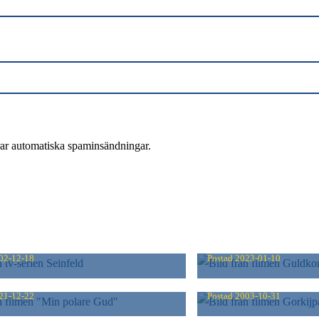
rar automatiska spaminsändningar.
FELD
GULDKOMPASS
02-12-18
Postad
2023-01-10
POLARE GUD
GORKIJPARKE
21-12-22
Postad
2003-10-31