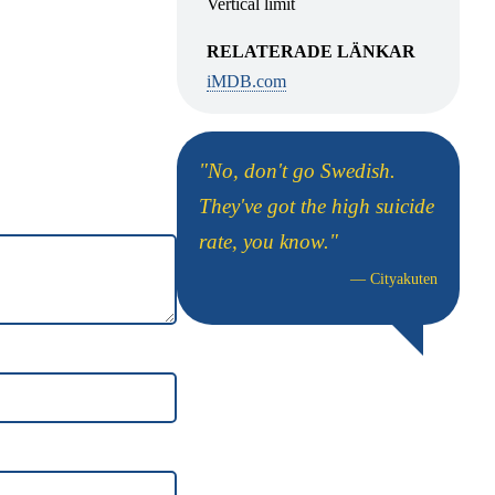
Vertical limit
RELATERADE LÄNKAR
iMDB.com
"No, don't go Swedish.
They've got the high suicide
rate, you know."
—
Cityakuten