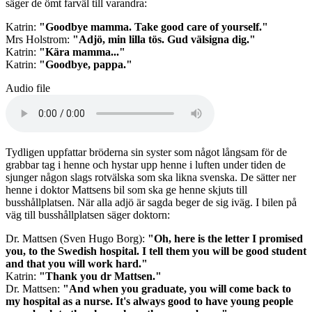
säger de ömt farväl till varandra:
Katrin:
"Goodbye mamma. Take good care of yourself."
Mrs Holstrom:
"Adjö, min lilla tös. Gud välsigna dig."
Katrin:
"Kära mamma..."
Katrin:
"Goodbye, pappa."
Audio file
Tydligen uppfattar bröderna sin syster som något långsam för de
grabbar tag i henne och hystar upp henne i luften under tiden de
sjunger någon slags rotvälska som ska likna svenska. De sätter ner
henne i doktor Mattsens bil som ska ge henne skjuts till
busshållplatsen. När alla adjö är sagda beger de sig iväg. I bilen på
väg till busshållplatsen säger doktorn:
Dr. Mattsen (Sven Hugo Borg):
"Oh, here is the letter I promised
you, to the Swedish hospital. I tell them you will be good student
and that you will work hard."
Katrin:
"Thank you dr Mattsen."
Dr. Mattsen:
"And when you graduate, you will come back to
my hospital as a nurse. It's always good to have young people