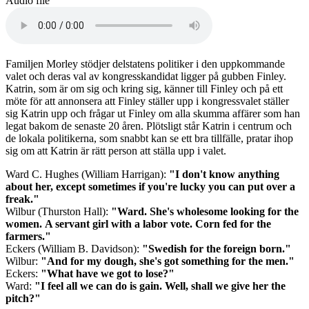
Audio file
Familjen Morley stödjer delstatens politiker i den uppkommande
valet och deras val av kongresskandidat ligger på gubben Finley.
Katrin, som är om sig och kring sig, känner till Finley och på ett
möte för att annonsera att Finley ställer upp i kongressvalet ställer
sig Katrin upp och frågar ut Finley om alla skumma affärer som han
legat bakom de senaste 20 åren. Plötsligt står Katrin i centrum och
de lokala politikerna, som snabbt kan se ett bra tillfälle, pratar ihop
sig om att Katrin är rätt person att ställa upp i valet.
Ward C. Hughes (William Harrigan):
"I don't know anything
about her, except sometimes if you're lucky you can put over a
freak."
Wilbur (Thurston Hall):
"Ward. She's wholesome looking for the
women. A servant girl with a labor vote. Corn fed for the
farmers."
Eckers (William B. Davidson):
"Swedish for the foreign born."
Wilbur:
"And for my dough, she's got something for the men."
Eckers:
"What have we got to lose?"
Ward:
"I feel all we can do is gain. Well, shall we give her the
pitch?"