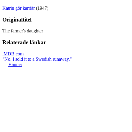
Katrin gör karriär
(1947)
Originaltitel
The farmer's daughter
Relaterade länkar
iMDB.com
"No, I sold it to a Swedish runaway."
—
Vänner