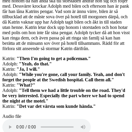
med honom då han ändå ska till storstaden ändrar hon sig och följer
med. Dessvärre krockar Adolph med bilen och eftersom han är pank
får han låna Katrins pengar. Vad som är ännu värre, bilen är så
tillbucklad att de måste sova över på hotell till morgonen därpå, och
då Katrin vaknar upp har Adolph tagit bilen och åkt in till staden
utan henne. Katrin letar dock upp honom i storstaden och hon hotar
med polis om hon inte får sina pengar. Adolph tycker då att hon visst
kan ringa dem, och även passa på att ringa sin familj så kan han
berätta att de minsann sov över på hotell tillsammans. Rädd för att
förlora sitt anseende så stormar Katrin därifrån.
Katrin:
"Then I'm going to get a policeman."
Adolph:
"Yeah, do that."
Katrin:
"Ja, I will."
Adolph:
"While you're gone, call your family. Yeah, and don't
forget the people at the Swedish hospital. Call them all."
Katrin:
"What?"
Adolph:
"Tell them we had a little trouble on the road. They'd
be very interested. Especially the part where we had to spend
the night at the motel."
Katrin:
"Det var det värsta som kunde hända."
Audio file