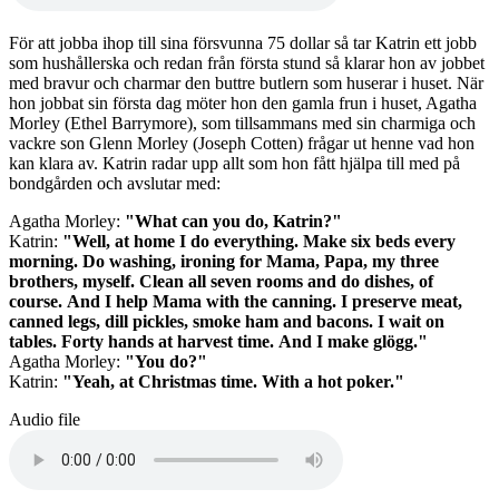
För att jobba ihop till sina försvunna 75 dollar så tar Katrin ett jobb
som hushållerska och redan från första stund så klarar hon av jobbet
med bravur och charmar den buttre butlern som huserar i huset. När
hon jobbat sin första dag möter hon den gamla frun i huset, Agatha
Morley (Ethel Barrymore), som tillsammans med sin charmiga och
vackre son Glenn Morley (Joseph Cotten) frågar ut henne vad hon
kan klara av. Katrin radar upp allt som hon fått hjälpa till med på
bondgården och avslutar med:
Agatha Morley:
"What can you do, Katrin?"
Katrin:
"Well, at home I do everything. Make six beds every
morning. Do washing, ironing for Mama, Papa, my three
brothers, myself. Clean all seven rooms and do dishes, of
course. And I help Mama with the canning. I preserve meat,
canned legs, dill pickles, smoke ham and bacons. I wait on
tables. Forty hands at harvest time. And I make glögg."
Agatha Morley:
"You do?"
Katrin:
"Yeah, at Christmas time. With a hot poker."
Audio file