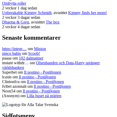
Ombytta roller
2 veckor 1 dag sedan
Unbreakable Kimmy Schmidt
, avsnittet
Kimmy finds her mom!
2 veckor 3 dagar sedan
Dharma & Greg
, avsnittet
The box
2 veckor 4 dagar sedan
Senaste kommentarer
https://integr…
om
Minion
pinco bahis
om
Scoob!
paaaa
om
102 dalmatiner
instant withdr…
om
Olsenbanden och Data-Harry spränger
världsbanken
Superbet
om
Il postino - Postiljonen
lcasin
om
Il postino - Postiljonen
Clintonfcu
om
Il postino - Postiljonen
Ivibet azonnali
om
Il postino - Postiljonen
Neon54
om
Il postino - Postiljonen
(Anonym) om
Lilla huset på prärien
Sidfotsmeny