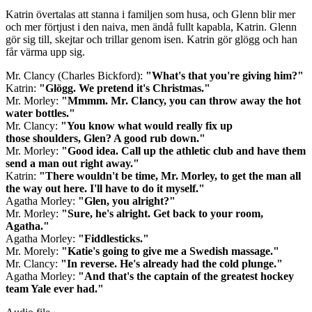
Katrin övertalas att stanna i familjen som husa, och Glenn blir mer
och mer förtjust i den naiva, men ändå fullt kapabla, Katrin. Glenn
gör sig till, skejtar och trillar genom isen. Katrin gör glögg och han
får värma upp sig.
Mr. Clancy (Charles Bickford):
"What's that you're giving him?"
Katrin:
"Glögg. We pretend it's Christmas."
Mr. Morley:
"Mmmm. Mr. Clancy, you can throw away the hot
water bottles."
Mr. Clancy:
"You know what would really fix up
those shoulders, Glen? A good rub down."
Mr. Morley:
"Good idea. Call up the athletic club and have them
send a man out right away."
Katrin:
"There wouldn't be time, Mr. Morley, to get the man all
the way out here. I'll have to do it myself."
Agatha Morley:
"Glen, you alright?"
Mr. Morley:
"Sure, he's alright. Get back to your room,
Agatha."
Agatha Morley:
"Fiddlesticks."
Mr. Morely:
"Katie's going to give me a Swedish massage."
Mr. Clancy:
"In reverse. He's already had the cold plunge."
Agatha Morley:
"And that's the captain of the greatest hockey
team Yale ever had."