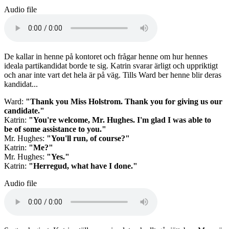
Audio file
De kallar in henne på kontoret och frågar henne om hur hennes
ideala partikandidat borde te sig. Katrin svarar ärligt och uppriktigt
och anar inte vart det hela är på väg. Tills Ward ber henne blir deras
kandidat...
Ward:
"Thank you Miss Holstrom. Thank you for giving us our
candidate."
Katrin:
"You're welcome, Mr. Hughes. I'm glad I was able to
be of some assistance to you."
Mr. Hughes:
"You'll run, of course?"
Katrin:
"Me?"
Mr. Hughes:
"Yes."
Katrin:
"Herregud, what have I done."
Audio file