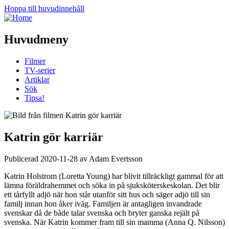
Hoppa till huvudinnehåll
Huvudmeny
Filmer
TV-serier
Artiklar
Sök
Tipsa!
Katrin gör karriär
Publicerad 2020-11-28 av Adam Evertsson
Katrin Holstrom (Loretta Young) har blivit tillräckligt gammal för att
lämna föräldrahemmet och söka in på sjuksköterskeskolan. Det blir
ett tårfyllt adjö när hon står utanför sitt hus och säger adjö till sin
familj innan hon åker iväg. Familjen är antagligen invandrade
svenskar då de både talar svenska och bryter ganska rejält på
svenska. När Katrin kommer fram till sin mamma (Anna Q. Nilsson)