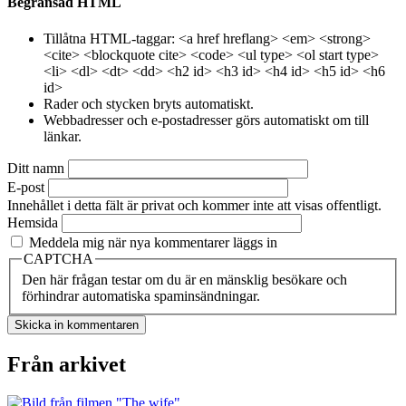
Begränsad HTML
Tillåtna HTML-taggar: <a href hreflang> <em> <strong>
<cite> <blockquote cite> <code> <ul type> <ol start type>
<li> <dl> <dt> <dd> <h2 id> <h3 id> <h4 id> <h5 id> <h6
id>
Rader och stycken bryts automatiskt.
Webbadresser och e-postadresser görs automatiskt om till
länkar.
Ditt namn
E-post
Innehållet i detta fält är privat och kommer inte att visas offentligt.
Hemsida
Meddela mig när nya kommentarer läggs in
CAPTCHA
Den här frågan testar om du är en mänsklig besökare och
förhindrar automatiska spaminsändningar.
Från arkivet