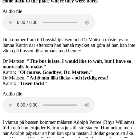
come back to the place where they were born."
Audio file
De kommer fram till busshållplatsen och Dr Mattsen måste tyvärr
lämna Katrin där eftersom han har så mycket att göra så han kan inte
vänta på bussen tillsammans med henne:
Dr Mattsen:
"The bus is late. I would like to wait, but I have so
many calls to make."
Katrin:
"Of course. Goodbye, Dr. Mattsen."
Dr Mattsen:
"Adjö min lilla flicka - och lycklig resa!"
Katrin:
"Tusen tack!"
Audio file
I väntan på bussen kommer målaren Adolph Petree (Rhys Williams)
förbi och han erbjuder Katrin skjuts till storstaden. Hon nekar, men
när Adolph påpekar att hon kan spara nästan 3 dollar genom att åka