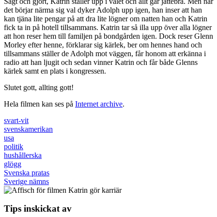
Sagt och gjort, Katrin ställer upp i valet och allt går jättebra. Men när
det börjar närma sig val dyker Adolph upp igen, han inser att han
kan tjäna lite pengar på att dra lite lögner om natten han och Katrin
fick ta in på hotell tillsammans. Katrin tar så illa upp över alla lögner
att hon reser hem till familjen på bondgården igen. Dock reser Glenn
Morley efter henne, förklarar sig kärlek, ber om hennes hand och
tillsammans ställer de Adolph mot väggen, får honom att erkänna i
radio att han ljugit och sedan vinner Katrin och får både Glenns
kärlek samt en plats i kongressen.
Slutet gott, allting gott!
Hela filmen kan ses på
Internet archive
.
svart-vit
svenskamerikan
usa
politik
hushållerska
glögg
Svenska pratas
Sverige nämns
Tips inskickat av