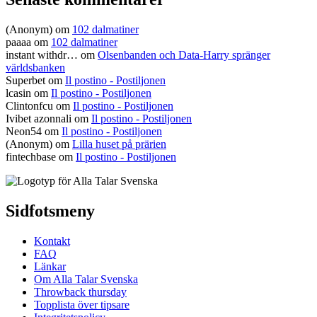
(Anonym) om
102 dalmatiner
paaaa
om
102 dalmatiner
instant withdr…
om
Olsenbanden och Data-Harry spränger
världsbanken
Superbet
om
Il postino - Postiljonen
lcasin
om
Il postino - Postiljonen
Clintonfcu
om
Il postino - Postiljonen
Ivibet azonnali
om
Il postino - Postiljonen
Neon54
om
Il postino - Postiljonen
(Anonym) om
Lilla huset på prärien
fintechbase
om
Il postino - Postiljonen
Sidfotsmeny
Kontakt
FAQ
Länkar
Om Alla Talar Svenska
Throwback thursday
Topplista över tipsare