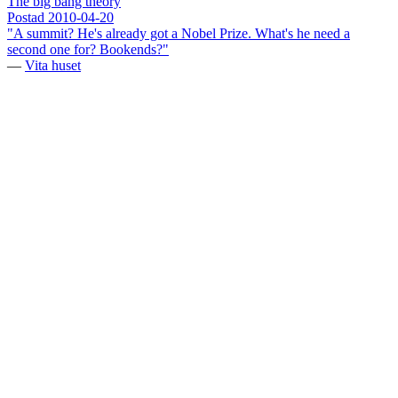
The big bang theory
Postad
2010-04-20
"A summit? He's already got a Nobel Prize. What's he need a
second one for? Bookends?"
—
Vita huset