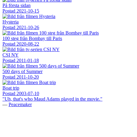
På första sidan
Postad
2021-10-15
Hysteria
Postad
2021-10-26
100 steg från Bombay till Paris
Postad
2020-08-22
CSI NY
Postad
2011-01-18
500 days of Summer
Postad
2011-10-20
Boat trip
Postad
2003-07-10
"Uh, that's who Maud Adams played in the movie."
—
Peacemaker