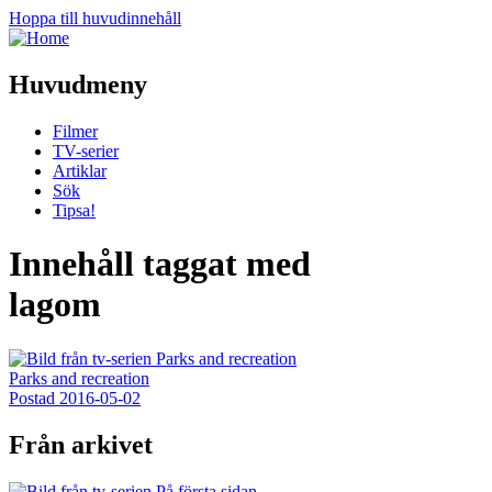
Hoppa till huvudinnehåll
Huvudmeny
Filmer
TV-serier
Artiklar
Sök
Tipsa!
Innehåll taggat med
lagom
Parks and recreation
Postad
2016-05-02
Från arkivet