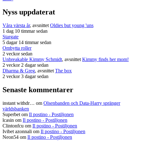
Nyss uppdaterat
Våra värsta år
, avsnittet
Oldies but young 'uns
1 dag 10 timmar sedan
Stargate
5 dagar 14 timmar sedan
Ombytta roller
2 veckor sedan
Unbreakable Kimmy Schmidt
, avsnittet
Kimmy finds her mom!
2 veckor 2 dagar sedan
Dharma & Greg
, avsnittet
The box
2 veckor 3 dagar sedan
Senaste kommentarer
instant withdr…
om
Olsenbanden och Data-Harry spränger
världsbanken
Superbet
om
Il postino - Postiljonen
lcasin
om
Il postino - Postiljonen
Clintonfcu
om
Il postino - Postiljonen
Ivibet azonnali
om
Il postino - Postiljonen
Neon54
om
Il postino - Postiljonen