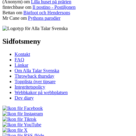
(Anonym) om
Lilla huset på prärien
fintechbase
om
Il postino - Postiljonen
Bettan
om
Bigfoot och Hendersons
Mr Cane
om
Pythons parodier
Sidfotsmeny
Kontakt
FAQ
Länkar
Om Alla Talar Svenska
Throwback thursday
Topplista över tipsare
Integritetspolicy
Webbkakor på webbplatsen
Dev diary