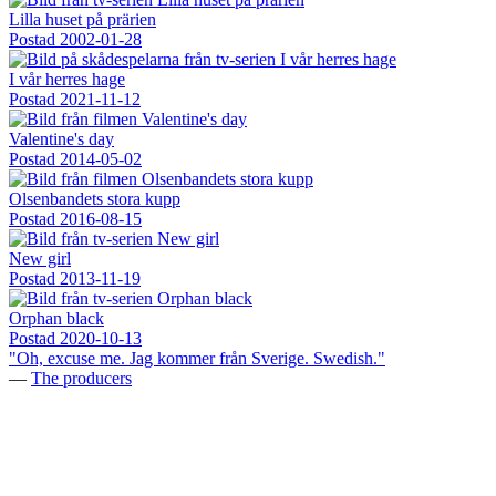
Lilla huset på prärien
Postad
2002-01-28
I vår herres hage
Postad
2021-11-12
Valentine's day
Postad
2014-05-02
Olsenbandets stora kupp
Postad
2016-08-15
New girl
Postad
2013-11-19
Orphan black
Postad
2020-10-13
"Oh, excuse me. Jag kommer från Sverige. Swedish."
—
The producers