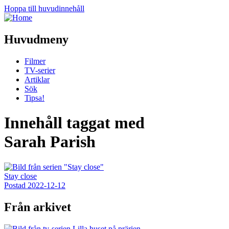
Hoppa till huvudinnehåll
Huvudmeny
Filmer
TV-serier
Artiklar
Sök
Tipsa!
Innehåll taggat med
Sarah Parish
Stay close
Postad
2022-12-12
Från arkivet