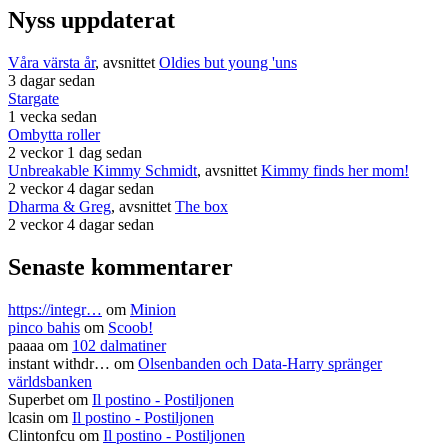
Nyss uppdaterat
Våra värsta år
, avsnittet
Oldies but young 'uns
3 dagar sedan
Stargate
1 vecka sedan
Ombytta roller
2 veckor 1 dag sedan
Unbreakable Kimmy Schmidt
, avsnittet
Kimmy finds her mom!
2 veckor 4 dagar sedan
Dharma & Greg
, avsnittet
The box
2 veckor 4 dagar sedan
Senaste kommentarer
https://integr…
om
Minion
pinco bahis
om
Scoob!
paaaa
om
102 dalmatiner
instant withdr…
om
Olsenbanden och Data-Harry spränger
världsbanken
Superbet
om
Il postino - Postiljonen
lcasin
om
Il postino - Postiljonen
Clintonfcu
om
Il postino - Postiljonen