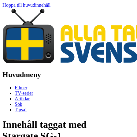
Hoppa till huvudinnehåll
Huvudmeny
Filmer
TV-serier
Artiklar
Sök
Tipsa!
Innehåll taggat med
Stargate SG-1