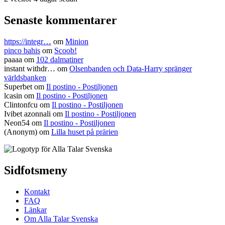
Senaste kommentarer
https://integr…
om
Minion
pinco bahis
om
Scoob!
paaaa
om
102 dalmatiner
instant withdr…
om
Olsenbanden och Data-Harry spränger
världsbanken
Superbet
om
Il postino - Postiljonen
lcasin
om
Il postino - Postiljonen
Clintonfcu
om
Il postino - Postiljonen
Ivibet azonnali
om
Il postino - Postiljonen
Neon54
om
Il postino - Postiljonen
(Anonym) om
Lilla huset på prärien
Sidfotsmeny
Kontakt
FAQ
Länkar
Om Alla Talar Svenska