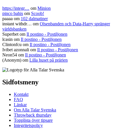
https://integr…
om
Minion
pinco bahis
om
Scoob!
paaaa
om
102 dalmatiner
instant withdr…
om
Olsenbanden och Data-Harry spränger
världsbanken
Superbet
om
Il postino - Postiljonen
lcasin
om
Il postino - Postiljonen
Clintonfcu
om
Il postino - Postiljonen
Ivibet azonnali
om
Il postino - Postiljonen
Neon54
om
Il postino - Postiljonen
(Anonym) om
Lilla huset på prärien
Sidfotsmeny
Kontakt
FAQ
Länkar
Om Alla Talar Svenska
Throwback thursday
Topplista över tipsare
Integritetspolicy