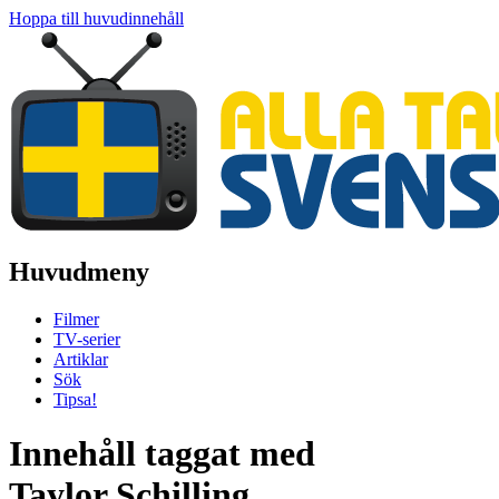
Hoppa till huvudinnehåll
Huvudmeny
Filmer
TV-serier
Artiklar
Sök
Tipsa!
Innehåll taggat med
Taylor Schilling