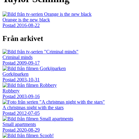
Orange is the new black
Postad
2016-08-22
Från arkivet
Criminal minds
Postad
2009-09-17
Gorkijparken
Postad
2003-10-31
Robbery
Postad
2003-09-16
A christmas night with the stars
Postad
2012-07-05
Small apartments
Postad
2020-08-29