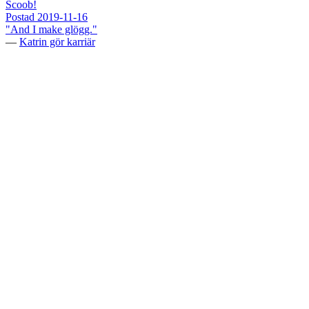
Scoob!
Postad
2019-11-16
"And I make glögg."
—
Katrin gör karriär