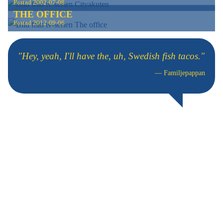
Postad
2002-07-08
THE OFFICE
Postad
2012-09-06
"Hey, yeah, I'll have the, uh, Swedish fish tacos."
—
Familjepappan