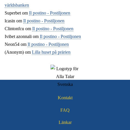
världsbanken
Superbet
om
Il postino - Postiljonen
lcasin
om
Il postino - Postiljonen
Clintonfcu
om
Il postino - Postiljonen
Ivibet azonnali
om
Il postino - Postiljonen
Neon54
om
Il postino - Postiljonen
(Anonym) om
Lilla huset på prärien
Kontakt
Sidfotsmeny
FAQ
Länkar