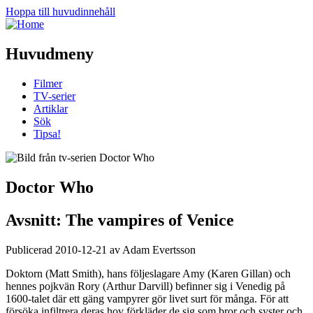
Hoppa till huvudinnehåll
Huvudmeny
Filmer
TV-serier
Artiklar
Sök
Tipsa!
Doctor Who
Avsnitt: The vampires of Venice
Publicerad 2010-12-21 av Adam Evertsson
Doktorn (Matt Smith), hans följeslagare Amy (Karen Gillan) och
hennes pojkvän Rory (Arthur Darvill) befinner sig i Venedig på
1600-talet där ett gäng vampyrer gör livet surt för många. För att
försöka infiltrera deras hov förkläder de sig som bror och syster och