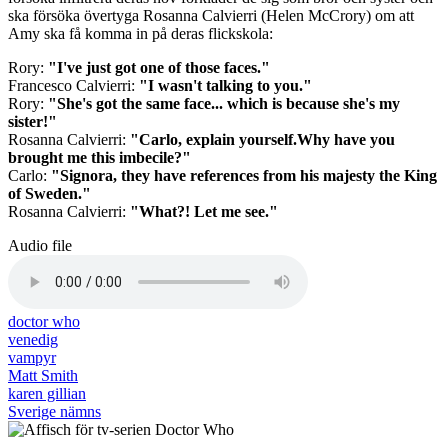
ska försöka övertyga Rosanna Calvierri (Helen McCrory) om att
Amy ska få komma in på deras flickskola:
Rory:
"I've just got one of those faces."
Francesco Calvierri:
"I wasn't talking to you."
Rory:
"She's got the same face... which is because she's my
sister!"
Rosanna Calvierri:
"Carlo, explain yourself.Why have you
brought me this imbecile?"
Carlo:
"Signora, they have references from his majesty the King
of Sweden."
Rosanna Calvierri:
"What?! Let me see."
Audio file
doctor who
venedig
vampyr
Matt Smith
karen gillian
Sverige nämns