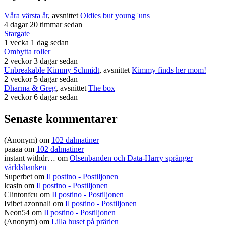
Våra värsta år
, avsnittet
Oldies but young 'uns
4 dagar 20 timmar sedan
Stargate
1 vecka 1 dag sedan
Ombytta roller
2 veckor 3 dagar sedan
Unbreakable Kimmy Schmidt
, avsnittet
Kimmy finds her mom!
2 veckor 5 dagar sedan
Dharma & Greg
, avsnittet
The box
2 veckor 6 dagar sedan
Senaste kommentarer
(Anonym) om
102 dalmatiner
paaaa
om
102 dalmatiner
instant withdr…
om
Olsenbanden och Data-Harry spränger
världsbanken
Superbet
om
Il postino - Postiljonen
lcasin
om
Il postino - Postiljonen
Clintonfcu
om
Il postino - Postiljonen
Ivibet azonnali
om
Il postino - Postiljonen
Neon54
om
Il postino - Postiljonen
(Anonym) om
Lilla huset på prärien