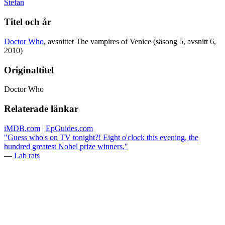
Stefan
Titel och år
Doctor Who
, avsnittet The vampires of Venice (säsong 5, avsnitt 6,
2010)
Originaltitel
Doctor Who
Relaterade länkar
iMDB.com
|
EpGuides.com
"Guess who's on TV tonight?! Eight o'clock this evening, the
hundred greatest Nobel prize winners."
—
Lab rats